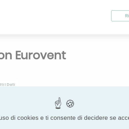
Ri
ion Eurovent
ti I Dati
Leakage
uso di cookies e ti consente di decidere se accetta
Internal Leakage class
Percentage