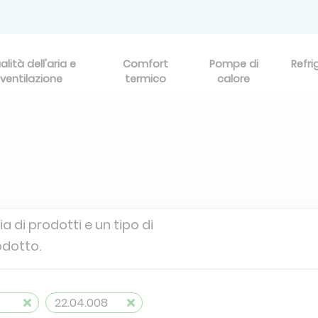
alità dell'aria e
Comfort
Pompe di
Refri
ventilazione
termico
calore
a di prodotti e un tipo di
odotto.
22.04.008