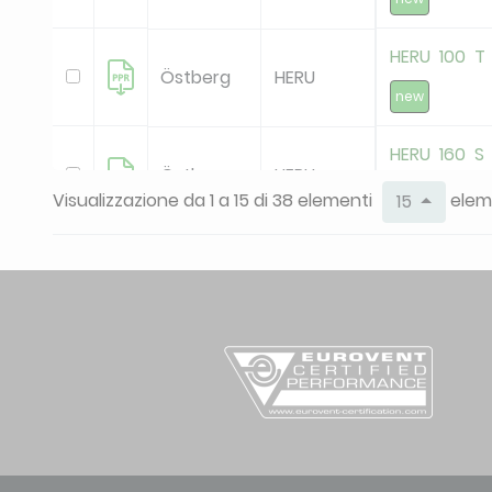
HERU 100 T
Östberg
HERU
new
HERU 160 S
Östberg
HERU
deleted
Visualizzazione da 1 a 15 di 38 elementi
eleme
15
HERU 160 S
Östberg
HERU
new
HERU 160 T
Östberg
HERU
deleted
HERU 160 T
Östberg
HERU
deleted