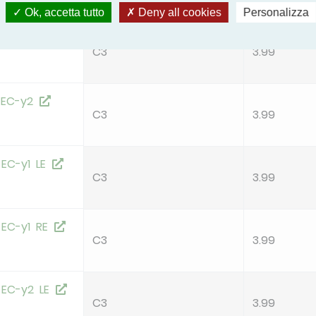
%
Ok, accetta tutto
Deny all cookies
Personalizza
 EC-y1
C3
3.99
 EC-y2
C3
3.99
 EC-y1 LE
C3
3.99
 EC-y1 RE
C3
3.99
 EC-y2 LE
C3
3.99