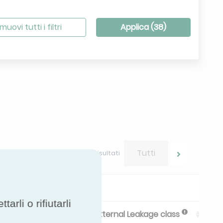
muovi tutti i filtri
Applica (
38
)
Tutti
Scorri i tuoi risultati
rli o rifiutarli
 Internal Leakage
External Leakage class
Per