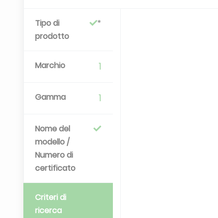
Tipo di
prodotto
Marchio
1
Gamma
1
Nome del
modello /
Numero di
certificato
Criteri di
ricerca