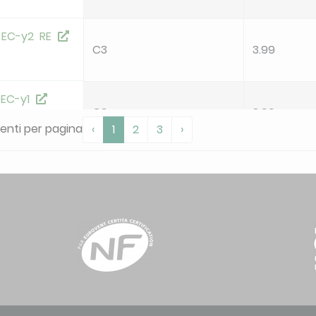
 EC-y2 RE
C3
3.99
 EC-y1
C3
3.99
nti per pagina
‹
1
2
3
›
 EC-y2
C3
3.99
 EC -y1 LE
C3
3.99
 EC -y1 RE
C3
3.99