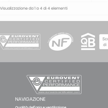
Visualizzazione da 1 a 4 di 4 elementi
Sc
di
NAVIGAZIONE
Qualità dell'aria e ventilazione