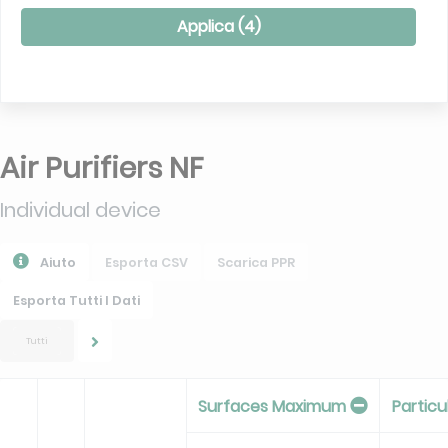
Applica (
4
)
Air Purifiers NF
Individual device
Aiuto
Esporta CSV
Scarica PPR
Esporta Tutti I Dati
Tutti
Surfaces Maximum
Partic