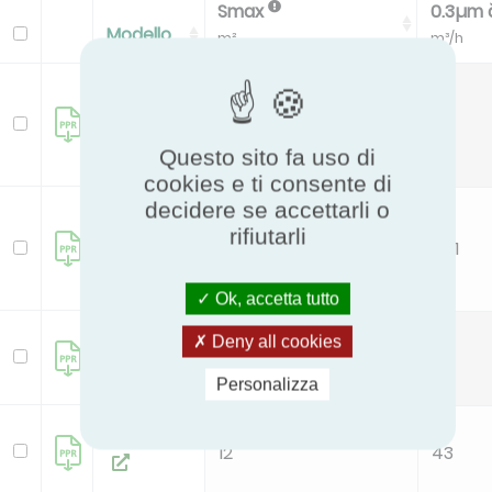
Smax
0.3µm 
Modello
m²
m³/h
GERMI
R75
22
46
Filter+
Questo sito fa uso di
cookies e ti consente di
decidere se accettarli o
Germi
rifiutarli
RClean
124
481
Ok, accetta tutto
HYLA EST
Deny all cookies
12
43
Personalizza
HYLA EST
12
43