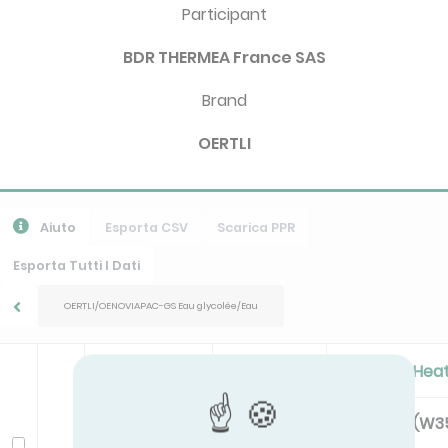
Participant
BDR THERMEA France SAS
Brand
OERTLI
Aiuto
Esporta CSV
Scarica PPR
Esporta Tutti I Dati
OERTLI/OENOVIAPAC-GS Eau glycolée/Eau
Acoustic
Seasonal Hea
LwI Env
Pdesignh (W3
Modello
dB(A)
kW