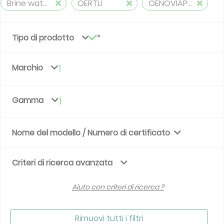
Brine water to water, heating
OERTLI
OENOVIAPAC-GS Eau glycolée/Eau
Tipo di prodotto
Marchio
1
Gamma
1
Nome del modello / Numero di certificato
Criteri di ricerca avanzata
Aiuto con criteri di ricerca ?
Rimuovi tutti i filtri