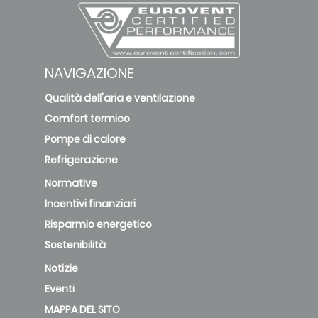
OEnoviaPAC-
GS 5 TR
52
5.7
(7617626)
NAVIGAZIONE
deleted
Qualità dell'aria e ventilazione
Comfort termico
OEnoviaPAC-
Pompe di calore
GS 9 MR
56
9.9
Refrigerazione
(7618122)
Normative
deleted
Incentivi finanziari
Risparmio energetico
OEnoviaPAC-
Sostenibilità
GS 9 TR
56
9.9
(7618123)
Notizie
Eventi
deleted
MAPPA DEL SITO