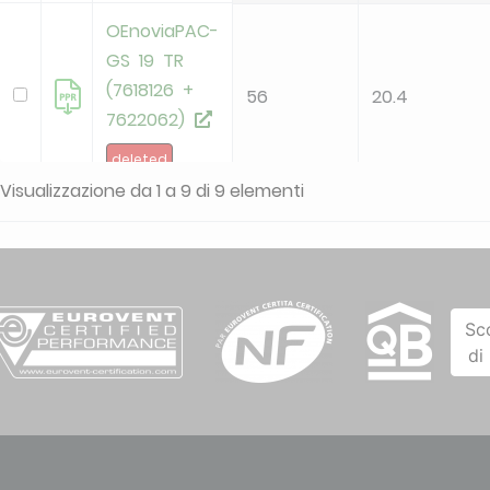
OEnoviaPAC-
GS 19 TR
(7618126 +
56
20.4
7622062)
deleted
Visualizzazione da 1 a 9 di 9 elementi
OEnoviaPAC-
GS 27 TR
53
28
(7618127)
deleted
Sc
di
OEnoviaPAC-
GS 5 MR
52
5.7
(7617624)
deleted