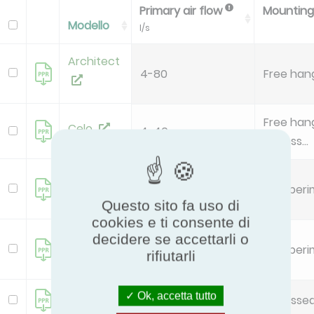
Primary air flow
Mountin
Modello
l/s
Architect
4-80
Free han
Free hang
Celo
4-40
Recess...
Fasadium
3-31
Wall peri
< 1000
Questo sito fa uso di
cookies e ti consente di
Fasadium
decidere se accettarli o
5-60
Wall peri
rifiutarli
≥ 1000
Munio
Ok, accetta tutto
6-50
Recesse