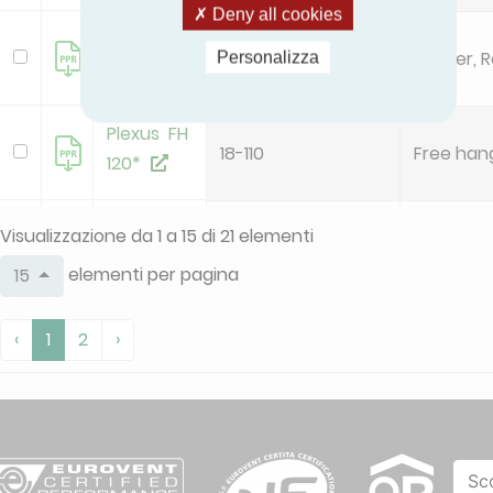
Deny all cookies
Plafond
1-95
Corner, 
Personalizza
XD
Plexus FH
18-110
Free han
120*
Plexus FL-
Visualizzazione da 1 a 15 di 21 elementi
FM-FH 60
6-64
Free han
elementi per pagina
15
‹
1
2
›
Plexus FS
10-56
Free han
120
Plexus FS
6-33
Free han
60
Sc