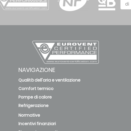
di
Plexus IH
18-110
Recesse
120
Plexus IL-
IM-IH 60
6-64
Recesse
NAVIGAZIONE
Plexus IS
10-56
Recesse
120
Qualità dell'aria e ventilazione
Comfort termico
Plexus IS
Pompe di calore
6-33
Recesse
60
Refrigerazione
Normative
Premax
Incentivi finanziari
4-65
Recesse