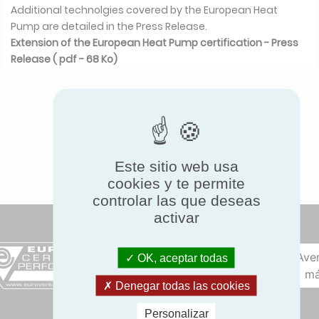
Additional technolgies covered by the European Heat
Pump are detailed in the Press Release.
Extension of the European Heat Pump certification - Press
Release ( pdf - 68 Ko)
Este sitio web usa
cookies y te permite
controlar las que deseas
activar
Ave
OK, aceptar todas
má
Denegar todas las cookies
Personalizar