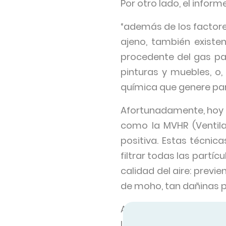
Por otro lado, el infor
“además de los factor
ajeno, también existe
procedente del gas pa
pinturas y muebles, o
química que genere par
Afortunadamente, hoy e
como la MVHR (Ventila
positiva. Estas técnic
filtrar todas las part
calidad del aire: prev
de moho, tan dañinas 
Además, las empresas l
los edificios pueden c