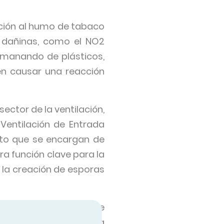
ción al humo de tabaco
y dañinas, como el NO2
emanando de plásticos,
en causar una reacción
ctor de la ventilación,
Ventilación de Entrada
esto que se encargan de
a función clave para la
 la creación de esporas
arias de la idea de que
nación que se encuentra