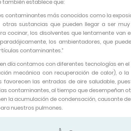
me también establece que:
es contaminantes más conocidos como la exposi
n otras sustancias que pueden llegar a ser mu
ra cocinar, los disolventes que lentamente van 
, paradójicamente, los ambientadores, que pued
tículas contaminantes.”
n día contamos con diferentes tecnologías en el se
ción mecánica con recuperación de calor), o la 
as favorecen las entradas de aire saludable, pu
ículas contaminantes, al tiempo que desempeñan otr
ienen la acumulación de condensación, causante de
para nuestros pulmones.
íderes en el sector de la climatización son partid
onstituir una defensa necesaria contra la contami