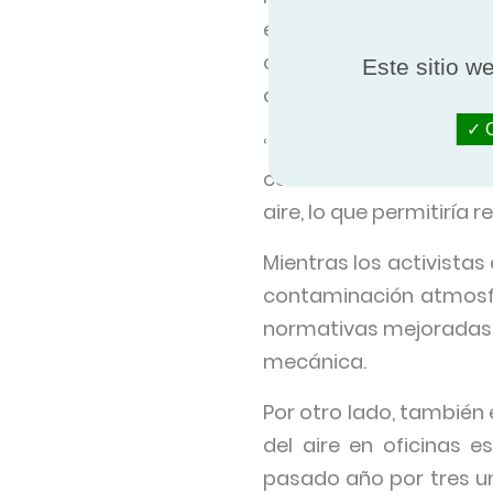
en la atmósfera. En s
contexto, la antigua t
Este sitio w
que solo serviría para d
O
‘Por esta razón, la Aso
construir edificios con
aire, lo que permitiría 
Mientras los activistas
contaminación atmosfé
normativas mejoradas qu
mecánica.
Por otro lado, también
del aire en oficinas 
pasado año por tres un