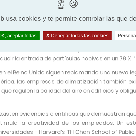
us propias palabras: "cierran la puerta a la c
écnica de abrir la ventana para ventilar dejaría 
eb usa cookies y te permite controlar las que d
ejar entrar la contaminación al edificio.
K, aceptar todas
Denegar todas las cookies
Persona
ciación de Servicios de Ingeniería del Edificio afi
 un revestimiento hermético y un sistema de filtr
reducir la entrada de partículas nocivas en un 78 %. ‘
 en el Reino Unido siguen reclamando una nueva leg
rica, las empresas de climatización también exi
e regulen la calidad del aire en edificios y obligu
 existen evidencias científicas que demuestran q
estimula la creatividad de los empleados. Un est
iversidades - Harvard’s TH Chan School of Public H