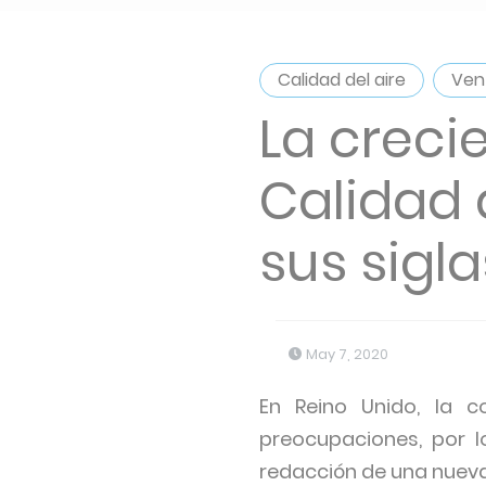
Calidad del aire
Ven
La creci
Calidad d
sus sigla
May 7, 2020
En Reino Unido, la c
preocupaciones, por 
redacción de una nueva 