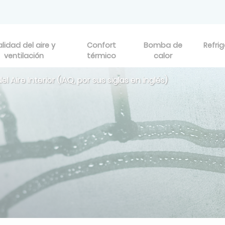
lidad del aire y
Confort
Bomba de
Refri
ventilación
térmico
calor
 Aire Interior (IAQ, por sus siglas en inglés)