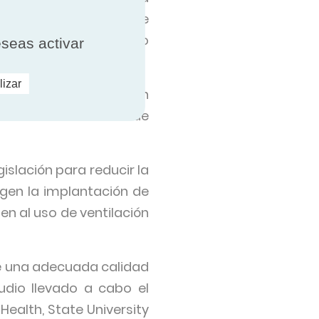
ontaminación". En este
de ser adecuada, puesto
eseas activar
lizar
rma que la clave está en
ación en las entradas de
islación para reducir la
gen la implantación de
en al uso de ventilación
ue una adecuada calidad
udio llevado a cabo el
ealth, State University