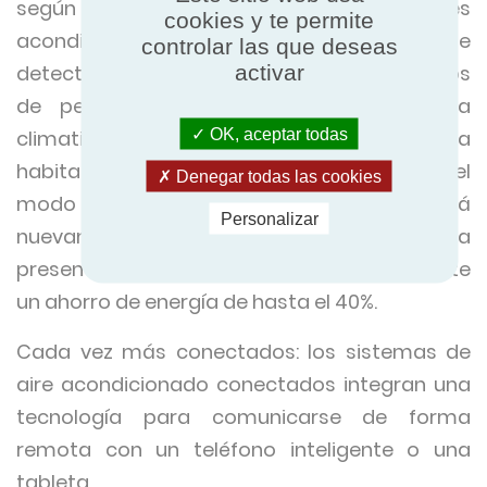
según el clima exterior. Muchos aires
cookies y te permite
acondicionados cuentan con sensores que
controlar las que deseas
activar
detectan la presencia, posición y movimientos
de personas dentro de la habitación a
OK, aceptar todas
climatizar. En caso de que no haya nadie en la
habitación, el aire acondicionado activará el
Denegar todas las cookies
modo de ahorro de energía y se reactivará
Personalizar
nuevamente tan pronto como identifique la
presencia de personas. Esta función permite
un ahorro de energía de hasta el 40%.
Cada vez más conectados: los sistemas de
aire acondicionado conectados integran una
tecnología para comunicarse de forma
remota con un teléfono inteligente o una
tableta.