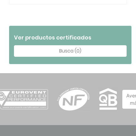
Ver productos certificados
Busca (0)
Ave
má