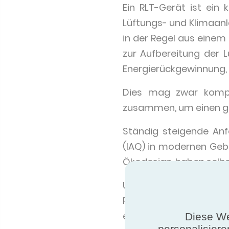
Ein RLT-Gerät ist ein 
Lüftungs- und Klimaanl
in der Regel aus eine
zur Aufbereitung der Lu
Energierückgewinnung, 
Dies mag zwar kompl
zusammen, um einen g
Ständig steigende Anf
(IAQ) in modernen Gebä
Ökodesign, haben selb
Um die Anforderungen 
Regel aus Ventilatore
einem Steuergerät. D
Diese We
personalisiere