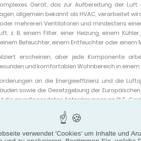
komplexes Gerät, das zur Aufbereitung der Luft d
agen, allgemein bekannt als HVAC, verarbeitet wird
m oder mehreren Ventilatoren und mindestens ein
ft, z. B. einem Filter, einer Heizung, einem Kühl
einem Befeuchter, einem Entfeuchter oder einem M
iziert erscheinen, aber jede Komponente arbe
esunden und komfortablen Wohnbereich in einem
orderungen an die Energieeffizienz und die Luftq
uden sowie die Gesetzgebung der Europäischen Un
st die grundlegendsten Anforderungen an RLT-Ger
des EU-Marktes zu erfüllen, besteht ein moderne
n, Energierückgewinnungsgeräten, Filtern, Heiz-
ie sich entwickelnde Gesetzgebung zur Energie
bseite verwendet 'Cookies' um Inhalte und An
n und zu analysieren. Bestimmen Sie, welche 