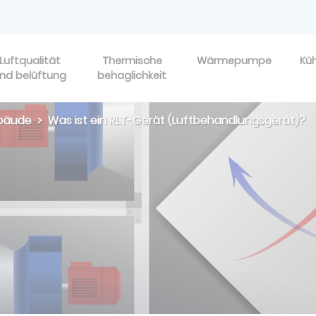
Luftqualität
Thermische
Wärmepumpe
Kü
nd belüftung
behaglichkeit
ebäude
Was ist ein RLT-Gerät (Luftbehandlungsgerät)?