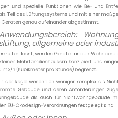
en und spezielle Funktionen wie Be- und Entfe
s Teil des Lüftungssystems und mit einer maßg
LT-Geräten genau aufeinander abgestimmt.
nwendungsbereich: Wohnung
üftung, allgemeine oder industr
rmuten lässt, werden Geräte für den Wohnbereich
leinen Mehrfamilienhäusern konzipiert und einges
0 m3/h (Kubikmeter pro Stunde) begrenzt.
 in der Regel wesentlich weniger komplex als Ni
stimmte Gebäude und deren Anforderungen zuges
ohngebäude als auch für Nichtwohngebäude mü
n den EU-Ökodesign-Verordnungen festgelegt sind.
: Außen oder Innen