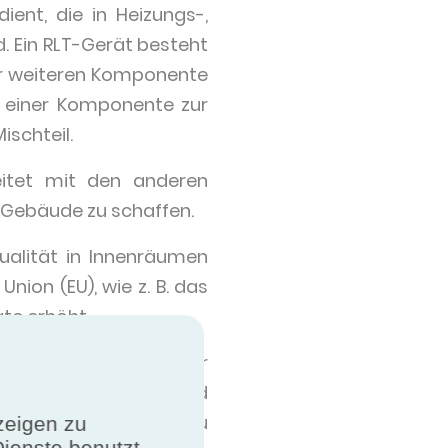
ient, die in Heizungs-,
. Ein RLT-Gerät besteht
er weiteren Komponente
er, einer Komponente zur
ischteil.
itet mit den anderen
 Gebäude zu schaffen.
ualität in Innenräumen
ion (EU), wie z. B. das
äte erhöht.
s Lüftungsgerät in der
 und Kühlelementen und
effizienz hat auch zu
zeigen zu
Dienste benutzt