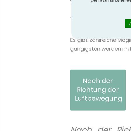
verbesserten Ventilato
Wie klassifiz
Es gibt zahlreiche Mög
gängigsten werden im 
Nach der
Richtung der
Luftbewegung
Nach der Rich