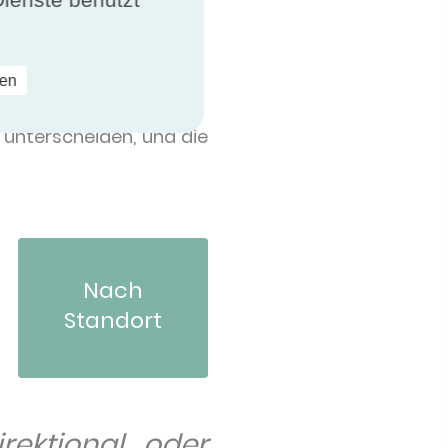
en geführt.
ren
 unterscheiden, und die
Nach
eich
Standort
rektional oder