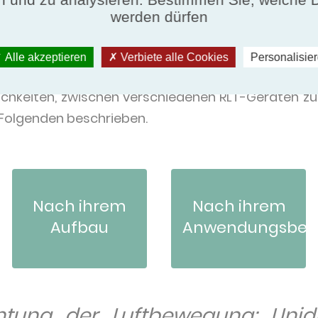
ren und effizienteren Energierückgewinnungsgerät
werden dürfen
iert man ein RLT-Gerät?
Alle akzeptieren
Verbiete alle Cookies
Personalisie
lichkeiten, zwischen verschiedenen RLT-Geräten zu
Folgenden beschrieben.
Nach ihrem
Nach ihrem
Aufbau
Anwendungsber
tung der Luftbewegung: Unidi