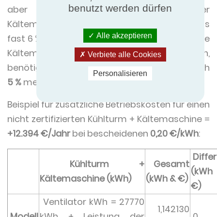
benutzt werden dürfen
aber für das Modell B steigt der
Kältemaschinenbedarf auf
1.178.700 kWh
, was
Alle akzeptieren
fast 6 % mehr ist. Wenn wir also die kWh für die
Kältemaschine und den Ventilator addieren,
Verbiete alle Cookies
benötigt Modell B auf Jahresbasis immer noch
Personalisieren
5 %
mehr elektrische Energie.
Beispiel für zusätzliche Betriebskosten für einen
nicht zertifizierten Kühlturm + Kältemaschine =
+12.394 €/Jahr
bei bescheidenen
0,20 €/kWh
:
Diffe
Kühlturm +
Gesamt
(kW
Kältemaschine (kWh)
(kWh & €)
€)
Ventilator kWh = 27770
1,142130
Modell
kWh + Leistung der
0