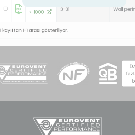
Fasadium
3-31
Wall peri
< 1000
1 kayıttan 1-1 arası gösteriliyor.
D
fazl
b