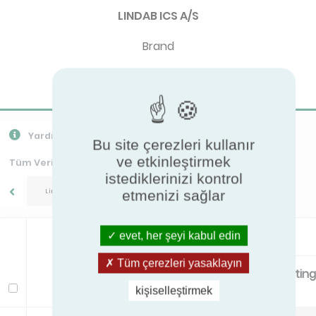
LINDAB ICS A/S
Brand
Lindab
Yardım
CSV'yi dışa aktar
PPR İndir
Bu site çerezleri kullanır
ve etkinleştirmek
Tüm Verileri Dışa Aktar
istediklerinizi kontrol
Lindab/Fasadium 1
etmenizi sağlar
Standard
evet, her şeyi kabul edin
Tüm çerezleri yasaklayın
Primary air flow
Mountin
Modeli
kişiselleştirmek
l/s