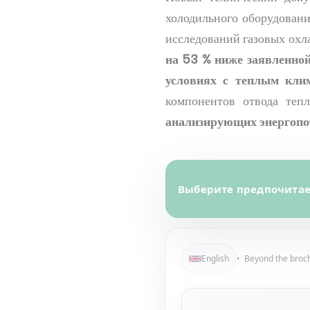
холодильного оборудован
исследований газовых ох
на
53 % ниже заявленной
условиях с теплым кли
компонентов отвода те
анализирующих энергопот
Выберите предпочитаем
English
• Beyond the broch