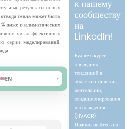
к нашему
ительные результаты новых
сообществу
отвода тепла может быть
на
 % ниже в климатических
лияние низкоэффективных
LinkedIn!
щью серии
моделирований,
рода
.
Будьте в курсе
последних
тенденций в
EN
▾
области отопления,
anguage
вентиляции,
кондиционирования
и охлаждения
(HVACR).
Подписывайтесь на