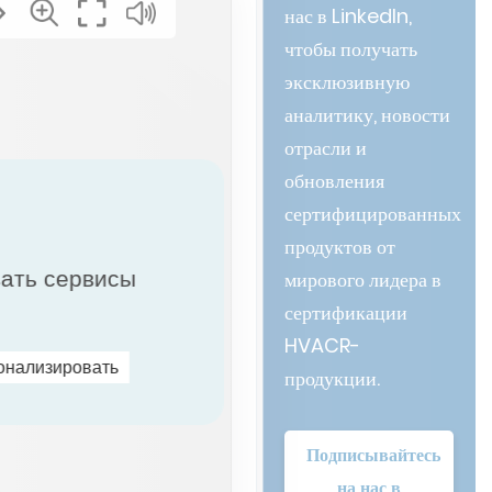
нас в LinkedIn,
чтобы получать
эксклюзивную
аналитику, новости
отрасли и
обновления
сертифицированных
продуктов от
вать сервисы
мирового лидера в
сертификации
HVACR-
онализировать
продукции.
Подписывайтесь
на нас в