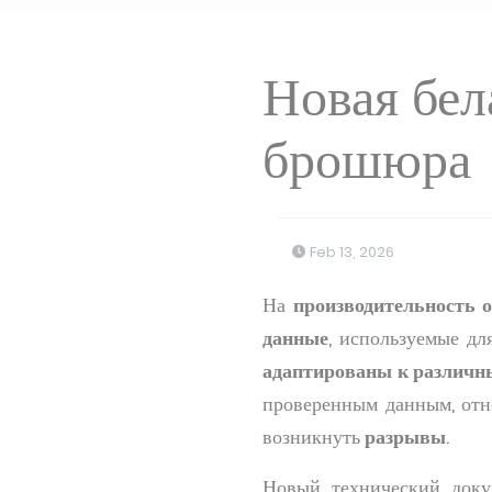
Новая бел
брошюра
Feb 13, 2026
На
производительность
данные
, используемые д
адаптированы к различн
проверенным данным, отн
возникнуть
разрывы
.
Новый технический доку