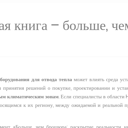
ая книга – больше, че
оборудования для отвода тепла
может влиять среда уста
ля принятия решений о покупке, проектировании и уст
ым климатическим зонам
. Если специалисты в области
осящимся к их региону, между ожидаемой и реальной п
мент «Больше, чем брошюра: раскрытие реальности ни