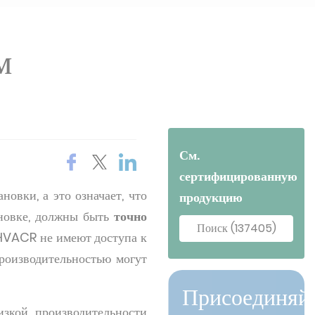
м
См.
сертифицированную
новки, а это означает, что
продукцию
ановке, должны быть
точно
Поиск (137405)
 HVACR не имеют доступа к
роизводительностью могут
Присоединяй
зкой производительности