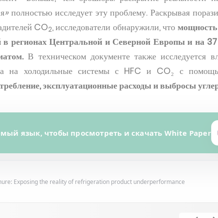
ия
»
полностью исследует эту проблему. Раскрывая пораз
ладителей CO
, исследователи обнаружили, что
мощность 
2
 в регионах Центральной и Северной Европы и на 37
матом.
В техническом документе также исследуется в
пла на холодильные системы с HFC и CO₂ с помо
ребление, эксплуатационные расходы и выбросы угле
ый язык, чтобы просмотреть и скачать White Paper
L
ure: Exposing the reality of refrigeration product underperformance