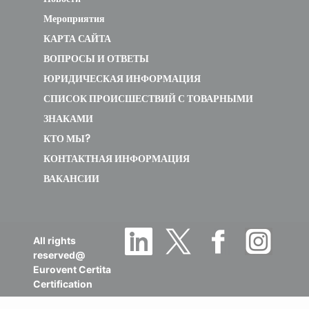
16 TR/ET
70
48
12.
Мероприятия
(7693019)
КАРТА САЙТА
ВОПРОСЫ И ОТВЕТЫ
deleted
ЮРИДИЧЕСКАЯ ИНФОРМАЦИЯ
СПИСОК ПРОИСШЕСТВИЙ С ТОВАРНЫМИ
PAC-C
ЗНАКАМИ
COLONNE
КТО МЫ?
16 TR/HT
70
48
12.
КОНТАКТНАЯ ИНФОРМАЦИЯ
(7693018)
ВАКАНСИИ
deleted
All rights
reserved@
Eurovent Certita
Certification