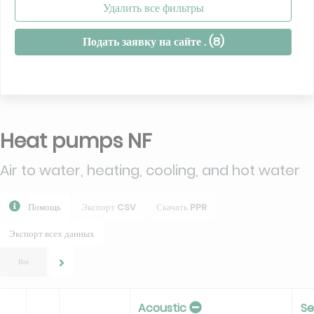
Удалить все фильтры
Подать заявку на сайте . (
8
)
Heat pumps NF
Air to water, heating, cooling, and hot water
Помощь
Экспорт CSV
Скачать PPR
Экспорт всех данных
Все
Acoustic
Se