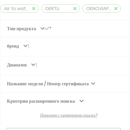
Air to water, heating, cooling, and hot water
OERTLI
OENOVIAPAC-C COLONNE (Scroll)
Тип продукта
бренд
1
Диапазон
1
Название модели / Номер сертификата
Критерии расширенного поиска
Помогите с критериями поиска?