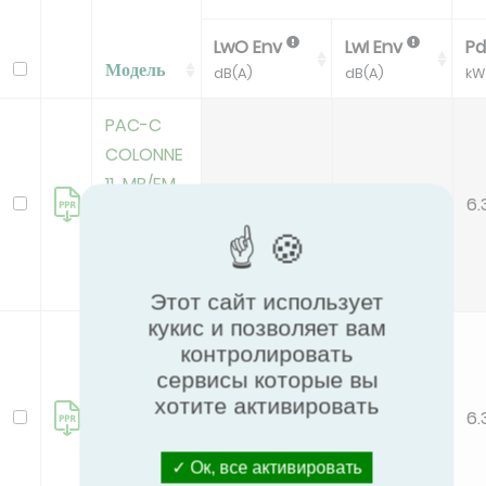
LwO Env
LwI Env
Pd
Модель
dB(A)
dB(A)
kW
PAC-C
COLONNE
11 MR/EM
69
48
6.
(7693012)
deleted
Этот сайт использует
кукис и позволяет вам
PAC-C
контролировать
COLONNE
сервисы которые вы
11 MR/H
хотите активировать
69
48
6.
(7693011)
Ок, все активировать