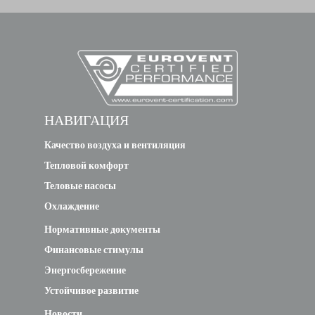
PAC-C
COLONNE
16 MR/EM
70
48
12.
(7693017)
deleted
НАВИГАЦИЯ
PAC-C
Качество воздуха и вентиляция
COLONNE
Тепловой комфорт
16 MR/H
Теловые насосы
70
48
12.
(7693016)
Охлаждение
Нормативные документы
deleted
Финансовые стимулы
Энергосбережение
PAC-C
Устойчивое развитие
COLONNE
Новости