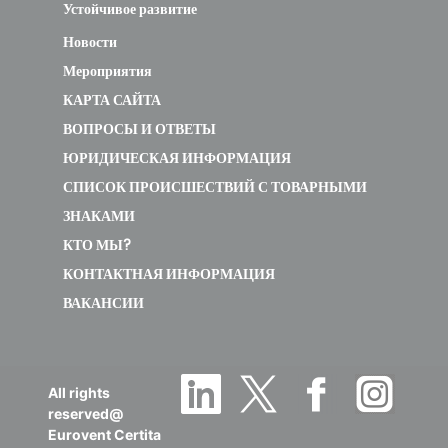
Устойчивое развитие
MHA-V10W/D2N8-
Новости
B2 / HBT-
Мероприятия
A100/240C****GN8-
60
8.2
КАРТА САЙТА
B2
ВОПРОСЫ И ОТВЕТЫ
new
ЮРИДИЧЕСКАЯ ИНФОРМАЦИЯ
СПИСОК ПРОИСШЕСТВИЙ С ТОВАРНЫМИ
MHA-V10WD2N8-C
ЗНАКАМИ
/ HB-A100C***GN8-
65
8.4
КТО МЫ?
C
КОНТАКТНАЯ ИНФОРМАЦИЯ
deleted
ВАКАНСИИ
MHA-V10WD2N8-C
/ HBT-
A100190C***GN8-C
All rights
65
8.4
reserved@
Eurovent Certita