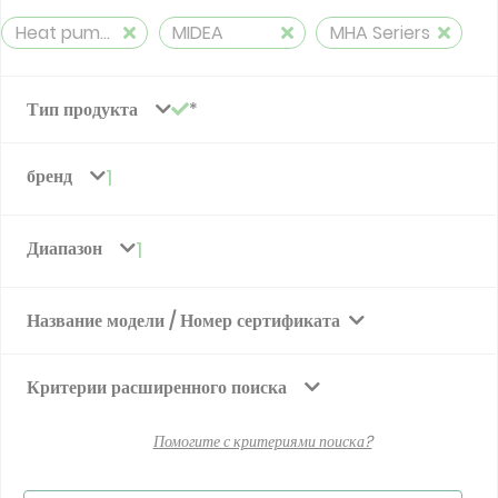
Heat pump, air-to-water, split, reversible
MIDEA
MHA Seriers
Тип продукта
бренд
1
Диапазон
1
Название модели / Номер сертификата
Критерии расширенного поиска
Помогите с критериями поиска?