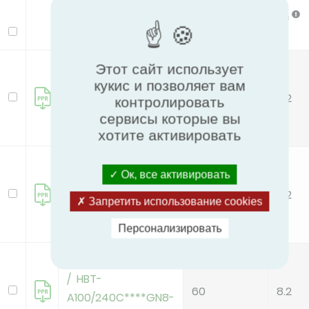
Lw
Pc
Модель
dB(A)
kW
MHA-V10W/D2N8-B
Этот сайт использует
кукис и позволяет вам
/ HB-
60
8.2
контролировать
A100/C****GN8-B
сервисы которые вы
хотите активировать
MHA-V10W/D2N8-B
Ок, все активировать
/ HBT-
60
8.2
A100/190C****GN8-
Запретить использование cookies
B
Персонализировать
MHA-V10W/D2N8-B
/ HBT-
60
8.2
A100/240C****GN8-