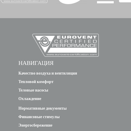
A100/240C****GN8-
60
8.2
B
deleted
MHA-V10W/D2N8-
B2 / HB-
A100/C****GN8-B2
60
8.2
НАВИГАЦИЯ
Качество воздуха и вентиляция
new
Тепловой комфорт
MHA-V10W/D2N8-
Теловые насосы
B2 / HBT-
Охлаждение
A100/190C****GN8-
60
8.2
Нормативные документы
B2
Финансовые стимулы
new
Энергосбережение