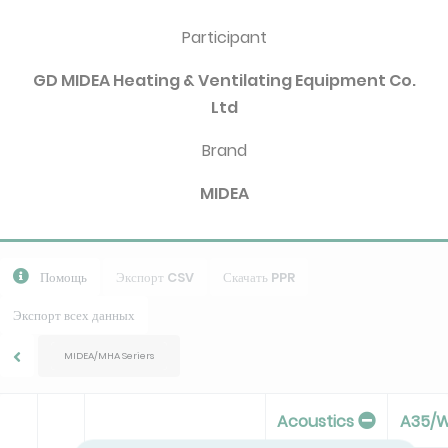
Participant
GD MIDEA Heating & Ventilating Equipment Co.
Ltd
Brand
MIDEA
Помощь
Экспорт CSV
Скачать PPR
Экспорт всех данных
MIDEA/MHA Seriers
Acoustics
A35/W