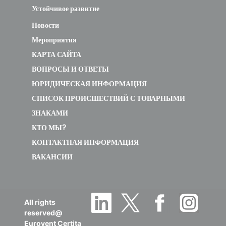
R855 1/2
0.6
0.7
0.2
0
Устойчивое развитие
C
Новости
new
Мероприятия
КАРТА САЙТА
ALTECH
ВОПРОСЫ И ОТВЕТЫ
M30 -
ЮРИДИЧЕСКАЯ ИНФОРМАЦИЯ
R855 3/4
0.6
0.7
0.3
0
СПИСОК ПРОИСШЕСТВИЙ С ТОВАРНЫМИ
ЗНАКАМИ
new
КТО МЫ?
КОНТАКТНАЯ ИНФОРМАЦИЯ
ALTECH
ВАКАНСИИ
M30 -
R855
0.6
0.7
0.3
0
3/4 C
All rights
new
reserved@
Eurovent Certita