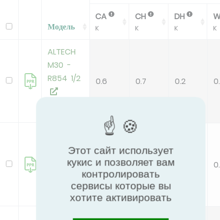
CA
CH
DH
Модель
K
K
K
K
ALTECH
M30 -
R854 1/2
0.6
0.7
0.2
0
new
ALTECH
M30 -
Этот сайт использует
R854 1/2
кукис и позволяет вам
0.6
0.7
0.2
0
контролировать
C
сервисы которые вы
new
хотите активировать
ALTECH