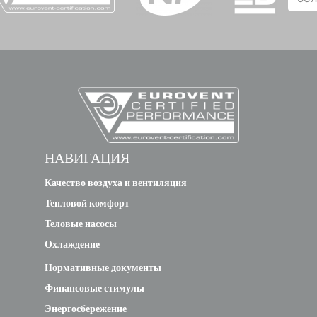
new
ALTECH
M30 -
R854
0.6
0.7
0.2
0
3/8 C
new
НАВИГАЦИЯ
ALTECH
M30 -
Качество воздуха и вентиляция
R855 1/2
Тепловой комфорт
0.6
0.7
0.2
0
Теловые насосы
Охлаждение
new
Нормативные документы
ALTECH
Финансовые стимулы
M30 -
Энергосбережение