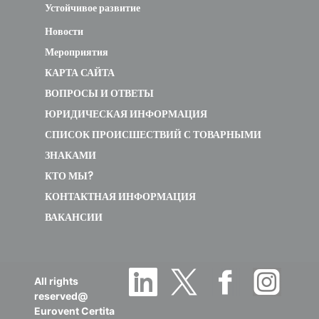
Coated Al.
Устойчивое развитие
Cu
Новости
Мероприятия
HRC-
КАРТА САЙТА
F322812 FS
ВОПРОСЫ И ОТВЕТЫ
31.75
2,8P Al Cu
ЮРИДИЧЕСКАЯ ИНФОРМАЦИЯ
СПИСОК ПРОИСШЕСТВИЙ С ТОВАРНЫМИ
ЗНАКАМИ
HRC-
КТО МЫ?
F322812 FS
31.75
КОНТАКТНАЯ ИНФОРМАЦИЯ
2,8P Cu
ВАКАНСИИ
Cu
HRC-
All rights
F322812 FS
reserved@
2,8P Epoxy
31.75
Eurovent Certita