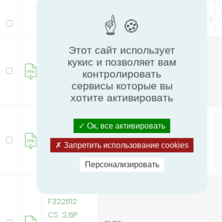
Pitch Height Supply Coil
Модель
mm
HRC-
Этот сайт использует
кукис и позволяет вам
F322812
31.75
контролировать
CS 2,8P Al
сервисы которые вы
Cu
хотите активировать
HRC-
Ок, все активировать
F322812
31.75
CS 2,8P
Запретить использование cookies
Cu Cu
Персонализировать
HRC-
F322812
CS 2,8P