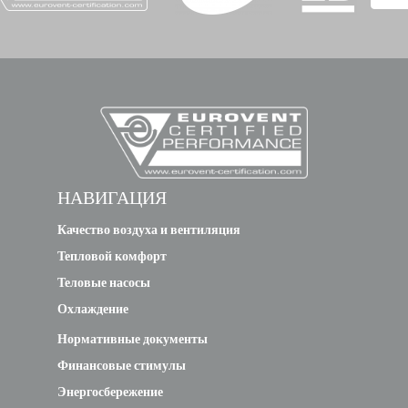
HRC-
F322812
31.75
CS 4P Cu
Cu
HRC-
F322812
CS 4P
НАВИГАЦИЯ
31.75
Epoxy
Качество воздуха и вентиляция
Coated Al.
Тепловой комфорт
Cu
Теловые насосы
Охлаждение
HRC-
F322812
Нормативные документы
CS 4P
Финансовые стимулы
31.75
Hydrophilic
Энергосбережение