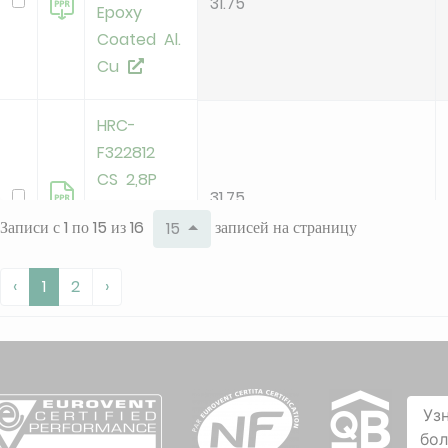
31.75
Epoxy
Coated Al.
Cu
HRC-
F322812
CS 2,8P
31.75
Hydrophilic
Записи с 1 по 15 из 16
записей на страницу
15
Coated Al.
Cu
‹
1
2
›
HRC-
F322812
31.75
CS 4P Al
Cu
Уз
бо