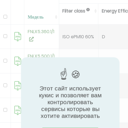
Filter class
Energy Effi
Модель
FNLX5.360.1/1
ISO ePM10 60%
D
FNLX5.500.1/1
ISO ePM10 55%
C
FNLX5.620.1/1
ISO ePM10 55%
A
Этот сайт использует
кукис и позволяет вам
контролировать
FNHX7.380.1/1
сервисы которые вы
ISO ePM1 60%
C
хотите активировать