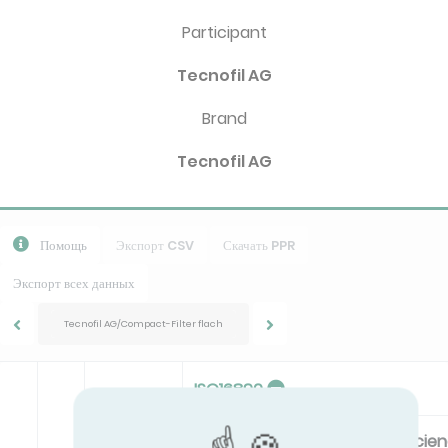
Participant
Tecnofil AG
Brand
Tecnofil AG
Помощь
Экспорт CSV
Скачать PPR
Экспорт всех данных
Tecnofil AG/Compact-Filter flach
ISO16890
Filter class
Energy Efficie