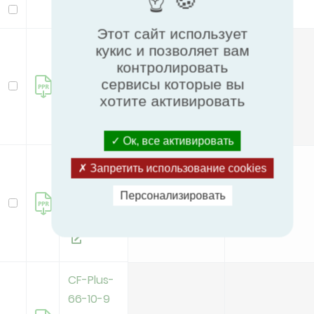
Модель
Этот сайт использует
CF-Plus-
кукис и позволяет вам
66-10-5
контролировать
ePM10
сервисы которые вы
ISO ePM10 70%
E
хотите активировать
70% v3
Ок, все активировать
CF-Plus-
Запретить использование cookies
66-10-7
Персонализировать
ePM1
ISO ePM1 60%
D
60% v3
CF-Plus-
66-10-9