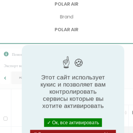
POLAR AIR
Brand
POLAR AIR
Помощь
Экспорт CSV
Скачать PPR
Экспорт всех данных
Этот сайт использует
POLAR AIR/PDWC MStat ECM AMV Ducted
кукис и позволяет вам
контролировать
General
сервисы которые вы
хотите активировать
FCEER
FCEER Class
Модель
Ок, все активировать