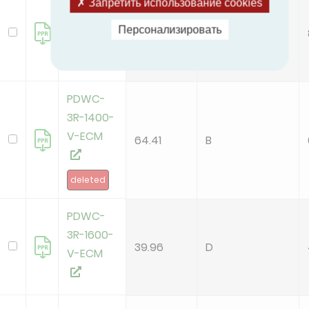
PDWC-
Запретить использование cookies
3R-1000-
Персонализировать
74.73
B
V-ECM
PDWC-
3R-1400-
V-ECM
64.41
B
deleted
PDWC-
3R-1600-
39.96
D
V-ECM