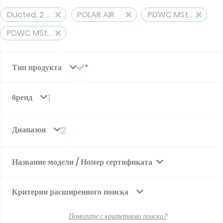
Ducted, 2 pipes, cooling and heating
POLAR AIR
PDWC MStat AMV Ducted
PDWC MStat ECM AMV Ducted
Тип продукта
бренд
1
Диапазон
2
Название модели / Номер сертификата
Критерии расширенного поиска
Помогите с критериями поиска?