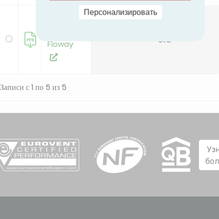
Персонализировать
Model
Box
-
51.6
Floway
Записи с 1 по 5 из 5
Уз
бо