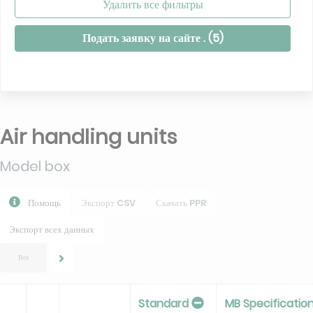
Удалить все фильтры
Подать заявку на сайте . (
5
)
Air handling units
Model box
Помощь
Экспорт CSV
Скачать PPR
Экспорт всех данных
Все
Standard
MB Specificatio