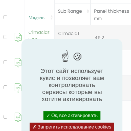
Sub Range
Panel thickness
Модель
mm
Climaciat
Climaciat
49.2
1
Airtech-Ai...
Climaciat
Climaciat
48.4
2
Airaccess ...
Этот сайт использует
кукис и позволяет вам
Climaciat
Climaciat
контролировать
48.4
3
Airaccess
сервисы которые вы
хотите активировать
Climaciat
Climaciat
4
Ок, все активировать
45
Airtech po...
new
Запретить использование cookies