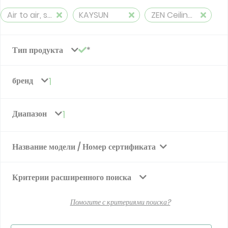
Air to air, split, reversible (≤ 12 kW)
KAYSUN
ZEN Ceiling&Floor
Тип продукта
бренд
1
Диапазон
1
Название модели / Номер сертификата
Критерии расширенного поиска
Помогите с критериями поиска?