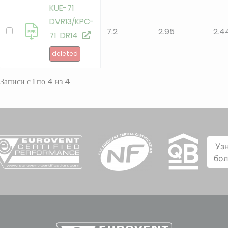
KUE-71
DVR13/KPC-
7.2
2.95
2.4
71 DR14
deleted
Записи с 1 по 4 из 4
Уз
бо