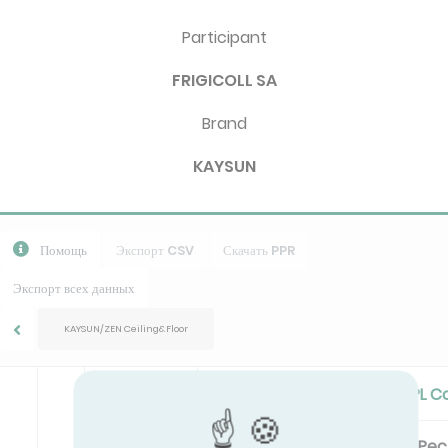
Participant
FRIGICOLL SA
Brand
KAYSUN
Помощь
Экспорт CSV
Скачать PPR
Экспорт всех данных
KAYSUN/ZEN Ceiling&Floor
Standard Cooling/Cooling PL C
Pc
EER
Pe