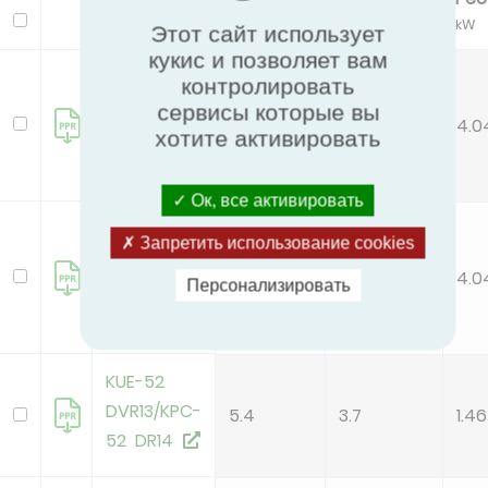
Модель
kW
kW
Этот сайт использует
кукис и позволяет вам
KUE-105
контролировать
DTR13/KPC-
сервисы которые вы
10.5
2.6
4.0
105 DR14
хотите активировать
Ок, все активировать
KUE-105
Запретить использование cookies
DVR13/KPC-
10.5
2.6
4.0
105 DR14
Персонализировать
KUE-52
DVR13/KPC-
5.4
3.7
1.46
52 DR14