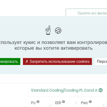
Удалить все филь
спользует кукис и позволяет вам контролиро
которые вы хотите активировать
тивировать
Запретить использование cookies
Перс
х данных
Standard Cooling/Cooling PL Cond A
Pc
EER
Pec