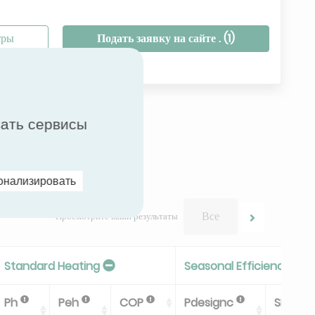
тры
Подать заявку на сайте . (
1
)
вать сервисы
онализировать
Все
Просмотрите ваши результаты
Standard Heating
Seasonal Efficiency In C
Ph
Peh
COP
Pdesignc
SEER