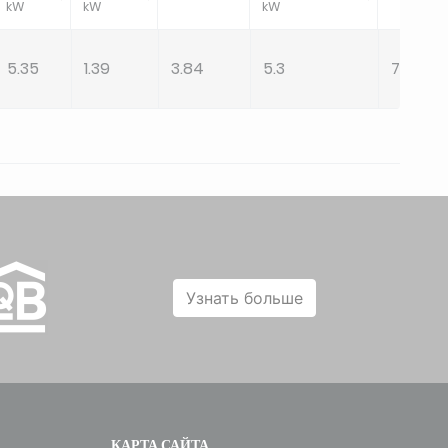
kW
kW
kW
5.35
1.39
3.84
5.3
7.3
Узнать больше
КАРТА САЙТА