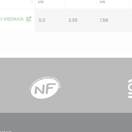
kW
kW
D-K6DNA1A
5.3
3.35
1.58