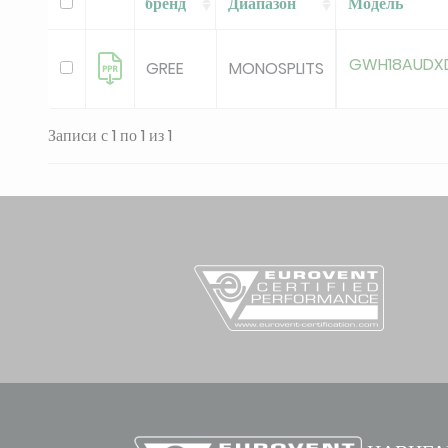
бренд
Диапазон
Модель
GWH18AUDX
GREE
MONOSPLITS
Записи с 1 по 1 из 1