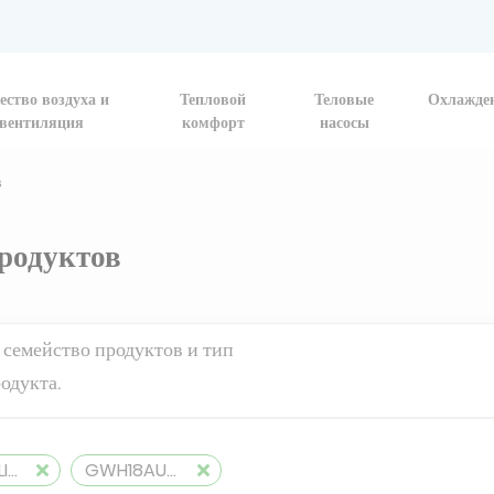
ество воздуха и
Тепловой
Теловые
Охлажде
вентиляция
комфорт
насосы
в
родуктов
 семейство продуктов и тип
одукта.
MONOSPLITS
GWH18AUDXD-K6DNA1A