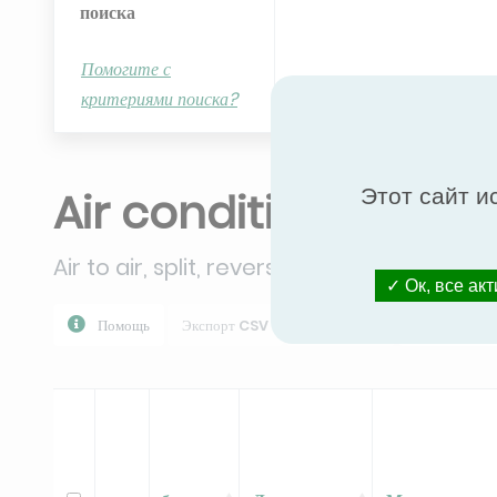
поиска
Помогите с
критериями поиска?
Air conditioners
Этот сайт и
Air to air, split, reversible (≤ 12 kW)
Ок, все ак
Помощь
Экспорт CSV
Скачать PPR
Экспорт все