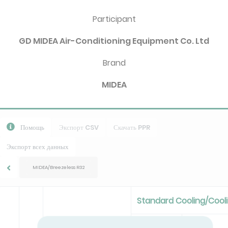
Participant
GD MIDEA Air-Conditioning Equipment Co. Ltd
Brand
MIDEA
Помощь
Экспорт CSV
Скачать PPR
Экспорт всех данных
MIDEA/Breezeless R32
Standard Cooling/Cool
Pc
EER