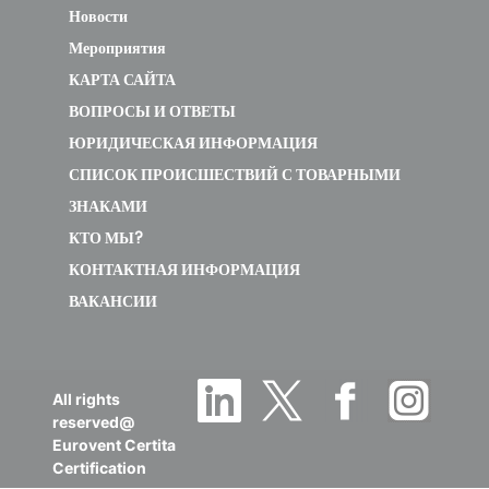
MOX230-12HFN8-
Новости
QRD6GW-
Мероприятия
B/MSFAAU-
3.4
3.95
КАРТА САЙТА
12HRFN8-QRD6GW
ВОПРОСЫ И ОТВЕТЫ
ЮРИДИЧЕСКАЯ ИНФОРМАЦИЯ
СПИСОК ПРОИСШЕСТВИЙ С ТОВАРНЫМИ
MOX230-12HFN8-
ЗНАКАМИ
QRD6GW/MSFAAU-
3.4
3.95
КТО МЫ?
12HRFN8-QRD6GW
КОНТАКТНАЯ ИНФОРМАЦИЯ
ВАКАНСИИ
MOX230-
12HFN8/MSFAAU-
3.4
3.95
12HRFN8
All rights
reserved@
Eurovent Certita
MOX230-
Certification