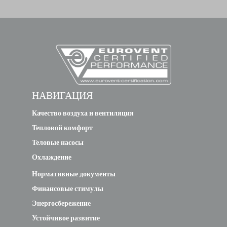
09HRFN8-QRD6GW
MOX230-09HFN8-
QRD6GW/MSFAAU-
2.6
4.38
09HRFN8-QRD6GW
НАВИГАЦИЯ
Качество воздуха и вентиляция
MOX230-
Тепловой комфорт
09HFN8/MSFAAU-
2.6
4.38
09HRFN8
Теловые насосы
Охлаждение
MOX230-
Нормативные документы
09HFN8B/MSFAAU-
2.6
4.38
Финансовые стимулы
09HRFN8B
Энергосбережение
Устойчивое развитие