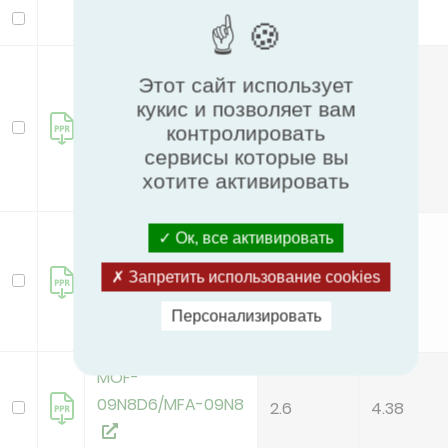
Модель
kW
MOB01-09HFN8-
Этот сайт использует
QRD6GW(A)
кукис и позволяет вам
/MSFAAU-
2.6
4.38
контролировать
09HRFN8-
сервисы которые вы
QRD6GW-HWF
хотите активировать
MOB01-12HFN8-
Ок, все активировать
QRD6GW(A)
Запретить использование cookies
3.4
3.95
/MSFAAU-12HRFN8-
QRD6GW-HWF
Персонализировать
MOF-
09N8D6/MFA-09N8
2.6
4.38