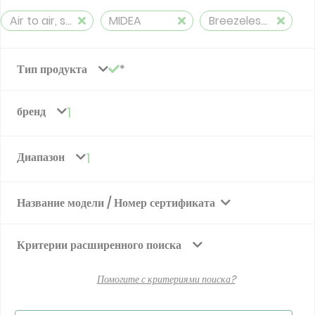
Air to air, split, reversible (≤ 12 kW)
MIDEA
Breezeless R32
Тип продукта
бренд
1
Диапазон
1
Название модели / Номер сертификата
Критерии расширенного поиска
Помогите с критериями поиска?