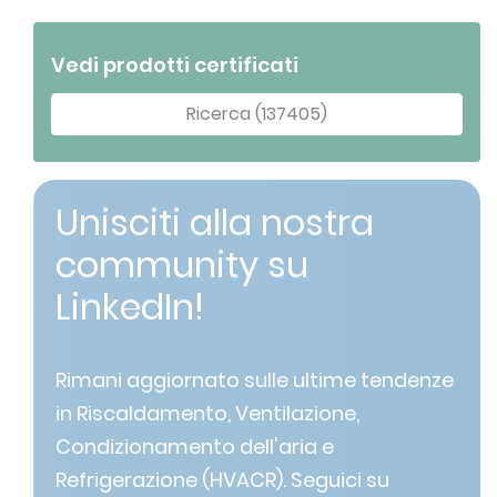
Vedi prodotti certificati
Ricerca (137405)
Unisciti alla nostra
community su
LinkedIn!
Rimani aggiornato sulle ultime tendenze
in Riscaldamento, Ventilazione,
Condizionamento dell'aria e
Refrigerazione (HVACR). Seguici su