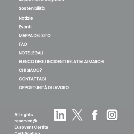
91
HR PLUS
Sostenibilità
Notizie
TWIN AIR DF
Eventi
87
90
MAPPA DEL SITO
FAQ
Flair 225 4/0
NOTE LEGALI
95
L FR
ELENCO DEGLI INCIDENTI RELATIVI AI MARCHI
CHI SIAMO?
CONTATTACI
OPPORTUNITÀ DI LAVORO
All rights
reserved@
Eurovent Certita
Certification