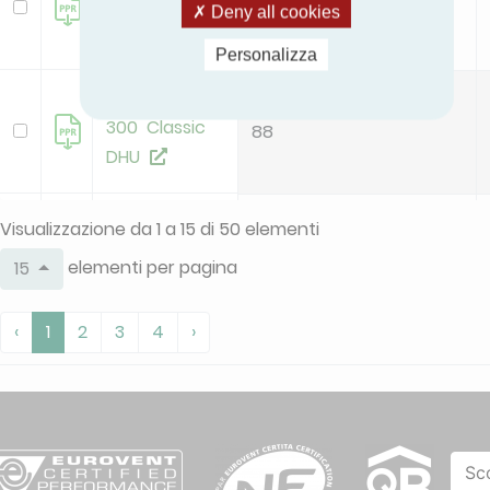
300 Classic
88
Deny all cookies
Personalizza
InspirAIR Side
300 Classic
88
DHU
InspirAIR Side
Visualizzazione da 1 a 15 di 50 elementi
370
93
elementi per pagina
15
deleted
‹
1
2
3
4
›
InspirAIR Top
96
300 Fr
InspirAIR Top
300 Premium
Sc
96