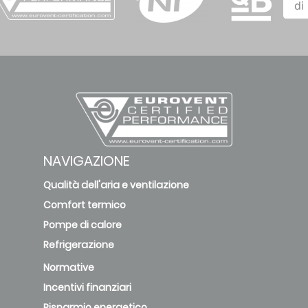
di
InspirAIR Top
450 Premium
94
AURA 210
92
NAVIGAZIONE
InspirAir Top
92
210
Qualità dell'aria e ventilazione
Comfort termico
OPTIMOCOSY
Pompe di calore
HR ACCESS
Refrigerazione
91
Normative
Incentivi finanziari
OPTIMOCOSY
Risparmio energetico