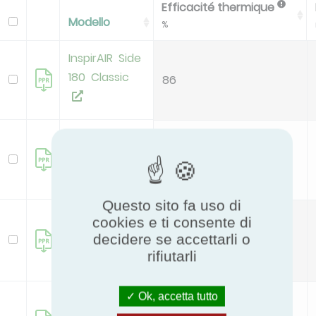
Efficacité thermique
Modello
%
InspirAIR Side
180 Classic
86
InspirAIR Side
180 Classic
86
DHU
Questo sito fa uso di
InspirAIR Side
cookies e ti consente di
240
decidere se accettarli o
85
rifiutarli
deleted
Ok, accetta tutto
InspirAIR Side