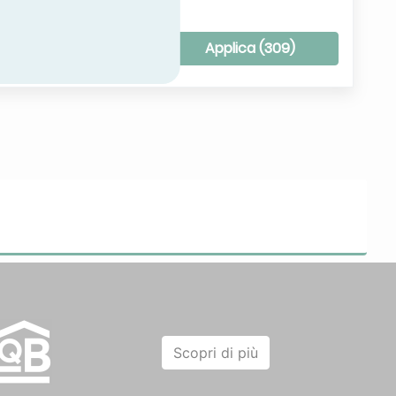
uovi tutti i filtri
Applica (
309
)
Scopri di più