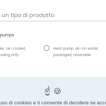
t pumps
er, air-cooled,
Heat pump, air-to-water,
oling only
packaged, reversible
uso di cookies e ti consente di decidere se accetta