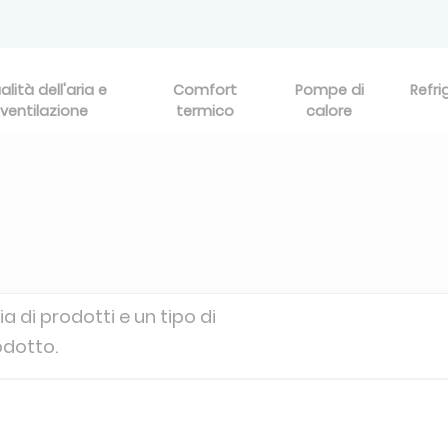
alità dell'aria e
Comfort
Pompe di
Refri
ventilazione
termico
calore
a di prodotti e un tipo di
odotto.