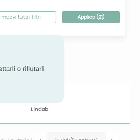
imuovi tutti i filtri
Applica (
21
)
rli o rifiutarli
Brand
Lindab
Lindab/Fasadium 1
ri i tuoi risultati