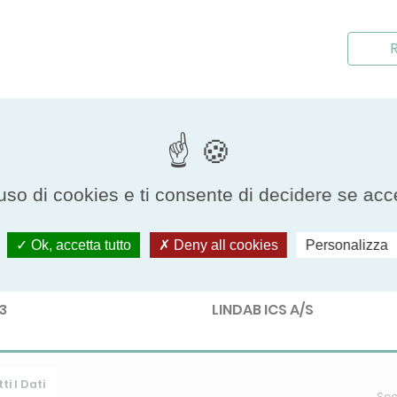
R
uso di cookies e ti consente di decidere se accetta
Ok, accetta tutto
Deny all cookies
Personalizza
Participant
3
LINDAB ICS A/S
ti I Dati
Scor