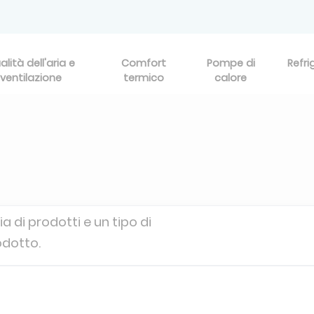
alità dell'aria e
Comfort
Pompe di
Refri
ventilazione
termico
calore
a di prodotti e un tipo di
odotto.