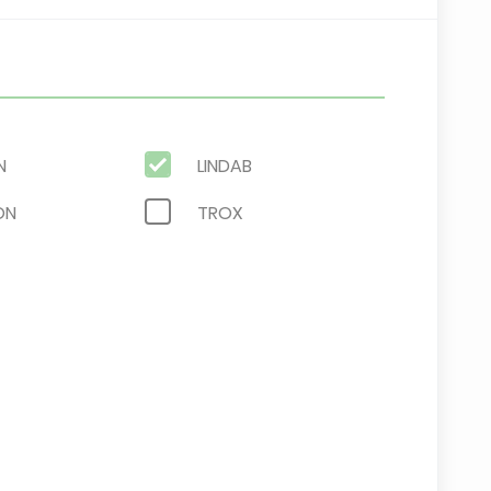
N
LINDAB
ON
TROX