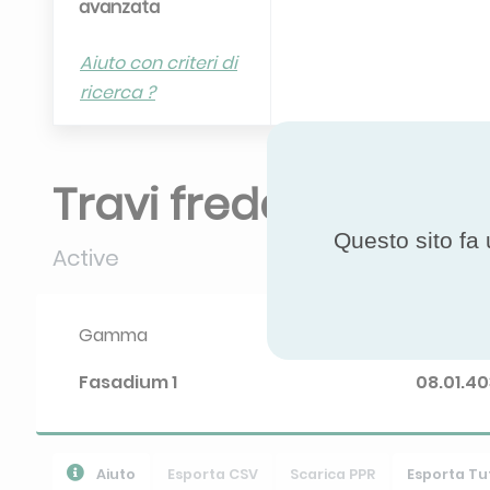
avanzata
Aiuto con criteri di
ricerca ?
Travi fredde
Questo sito fa 
Active
Gamma
Diploma
Fasadium 1
08.01.40
Aiuto
Esporta CSV
Scarica PPR
Esporta Tut