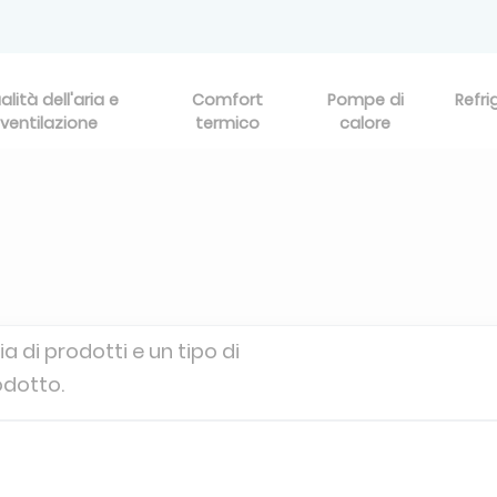
alità dell'aria e
Comfort
Pompe di
Refri
ventilazione
termico
calore
a di prodotti e un tipo di
odotto.