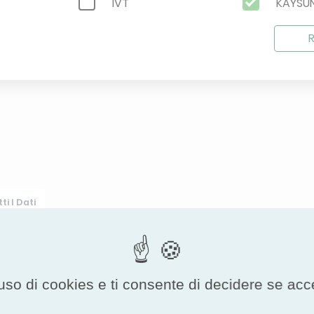
IVT
KAYSU
MIDEA
MITSUB
R
NORD
PANAS
SAMSUNG
SAUTE
VIESSMANN
VULCA
LECTRIC
XTRON
YORK
ti I Dati
Standard Cooling/Cooling 
uso di cookies e ti consente di decidere se accetta
Pc
EER