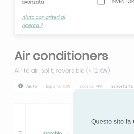
INVENTOR
avanzata
LG
Aiuto con criteri di
ricerca ?
NOBU
RIELLO
Air conditioners
TOSHIBA
WILSON E
Air to air, split, reversible (≤ 12 kW)
Aiuto
Esporta CSV
Scarica PPR
Esporta Tut
Questo sito fa 
Marchio
Gamma
Modello