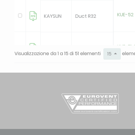
KUE-52
KAYSUN
Duct R32
KUE-71
KAYSUN
Duct R32
Visualizzazione da 1 a 15 di 51 elementi
eleme
15
KUE-90
KAYSUN
Duct R32
KAE-C 
KAYSUN
SUITE Casual
deleted