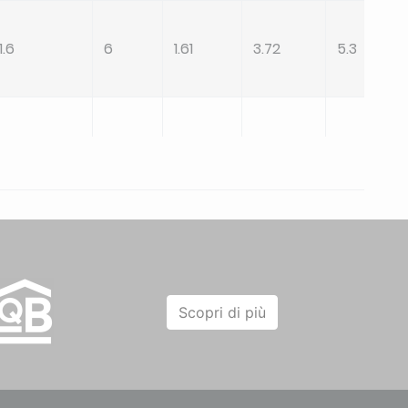
1.6
6
1.61
3.72
5.3
2.26
7.6
2
3.8
7.1
2.84
9.38
2.41
3.9
8.8
Scopri di più
0.87
2.93
0.73
4
2.8