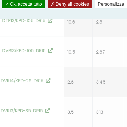
kW
Ok, accetta tutto
Deny all cookies
Personalizza
5 DTR13/KPD-105 DR15
10.6
2.8
5 DVR13/KPD-105 DR15
10.5
2.67
 DVR14/KPD-26 DR15
2.6
3.45
 DVR13/KPD-35 DR15
3.5
3.13