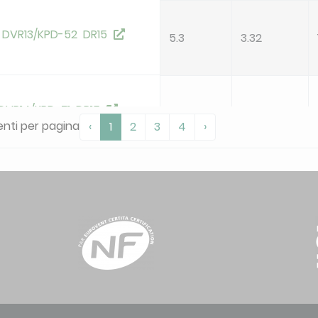
 DVR13/KPD-52 DR15
5.3
3.32
 DVR14/KPD-71 DR15
7.1
3.14
nti per pagina
‹
1
2
3
4
›
 DVR14/KPD-90 DR15
8.8
3.1
26 DR11/KAY-CF 26 DR12
2.8
3.23