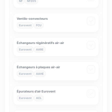
NF
NF205
Ventilo-convecteurs
Eurovent
FCU
Échangeurs régénératifs air-air
Eurovent
AARE
Échangeurs à plaques air-air
Eurovent
AAHE
Épurateurs d’air Eurovent
Eurovent
ACL