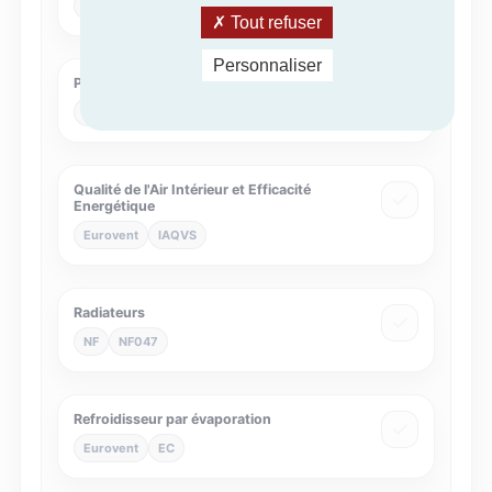
Eurovent
CB
Tout refuser
Personnaliser
Procédés solaires
QB
QB39
Qualité de l'Air Intérieur et Efficacité
Energétique
Eurovent
IAQVS
Radiateurs
NF
NF047
Refroidisseur par évaporation
Eurovent
EC