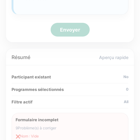
Envoyer
Résumé
Aperçu rapide
Participant existant
No
Programmes sélectionnés
0
Filtre actif
All
Formulaire incomplet
9
Problème(s) à corriger
Nom : Vide
❌