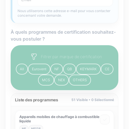
Nous utiliserons cette adresse e-mail pour vous contacter
concernant votre demande.
À quels programmes de certification souhaitez-
vous postuler ?
Filtrer par marque de certification
All
Eurovent
NF
QB
KEYMARK
CE
MCS
NEX
OTHERS
Liste des programmes
51
Visible •
0
Sélectionné
Appareils mobiles de chauffage à combustible
liquide
NF
NF128