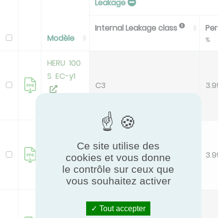
Leakage
Internal Leakage class
Per
Modèle
%
HERU 100
S EC-y1
C3
3.9
deleted
HERU 100
Ce site utilise des
S EC-y2
C3
3.9
cookies et vous donne
le contrôle sur ceux que
new
vous souhaitez activer
HERU 100
Tout accepter
T EC-y1