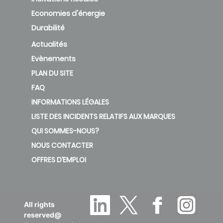
deleted
Economies d'énergie
Durabilité
HERU 160
Actualités
T EC -y1
C3
3.9
Evènements
RE
PLAN DU SITE
deleted
FAQ
INFORMATIONS LÉGALES
HERU 160
LISTE DES INCIDENTS RELATIFS AUX MARQUES
T EC-y2
C3
3.9
QUI SOMMES-NOUS?
RE
NOUS CONTACTER
new
OFFRES D’EMPLOI
HERU
200 S
EC -y2
All rights
C3
3.9
reserved@