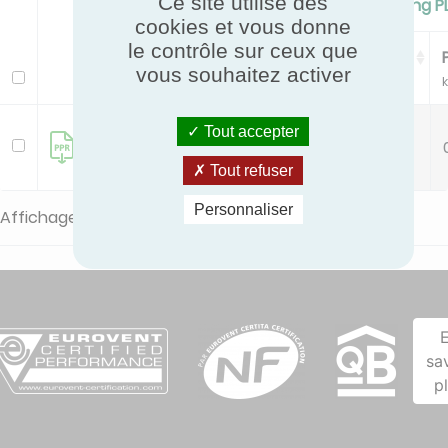
Ce site utilise des
Standard Cooling/Cooling P
cookies et vous donne
le contrôle sur ceux que
Pc
EER
vous souhaitez activer
Modèle
kW
GWH12AUCXB-
Tout accepter
3.5
3.55
K6DNA1A
Tout refuser
Personnaliser
Affichage de 1 à 1 sur 1 lignes
sa
p