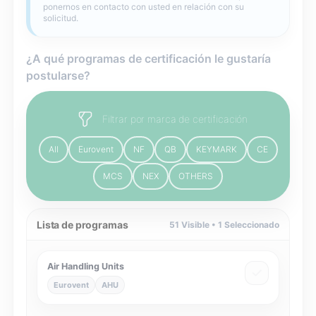
ponernos en contacto con usted en relación con su
solicitud.
¿A qué programas de certificación le gustaría
postularse?
Filtrar por marca de certificación
All
Eurovent
NF
QB
KEYMARK
CE
MCS
NEX
OTHERS
Lista de programas
51
Visible •
1
Seleccionado
Air Handling Units
Eurovent
AHU