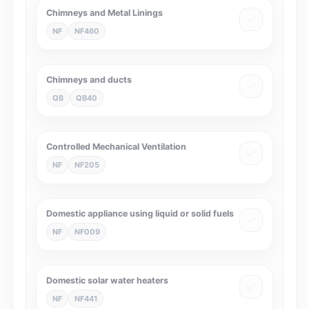
Chimneys and Metal Linings
NF
NF460
Chimneys and ducts
QB
QB40
Controlled Mechanical Ventilation
NF
NF205
Domestic appliance using liquid or solid fuels
NF
NF009
Domestic solar water heaters
NF
NF441