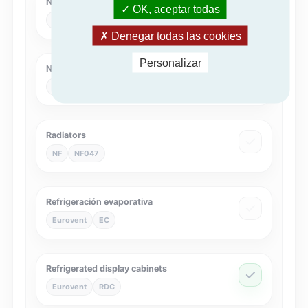
NF Heat Pumps
OK, aceptar todas
NF
NF414
Denegar todas las cookies
Personalizar
Nature of excellence for Air Handling Unit
NEx
NEXAHU
Radiators
NF
NF047
Refrigeración evaporativa
Eurovent
EC
Refrigerated display cabinets
Eurovent
RDC