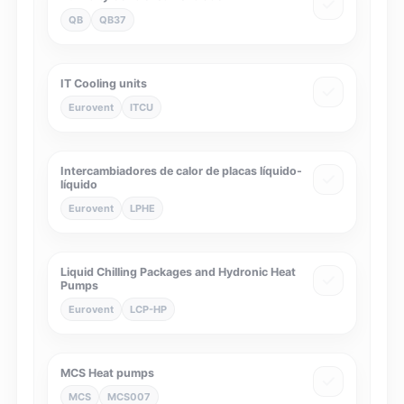
QB
QB37
IT Cooling units
Eurovent
ITCU
Intercambiadores de calor de placas líquido-
líquido
Eurovent
LPHE
Liquid Chilling Packages and Hydronic Heat
Pumps
Eurovent
LCP-HP
MCS Heat pumps
MCS
MCS007