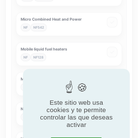
Micro Combined Heat and Power
NF
NF542
Mobile liquid fuel heaters
NF
NF128
Multi-energy
NF
NF462
Este sitio web usa
cookies y te permite
NF Air cleaners
controlar las que deseas
NF
NF536
activar