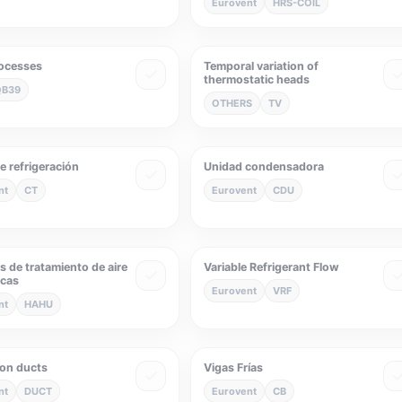
Eurovent
HRS-COIL
rocesses
Temporal variation of
thermostatic heads
QB39
OTHERS
TV
e refrigeración
Unidad condensadora
nt
CT
Eurovent
CDU
 de tratamiento de aire
Variable Refrigerant Flow
icas
Eurovent
VRF
nt
HAHU
ion ducts
Vigas Frías
nt
DUCT
Eurovent
CB