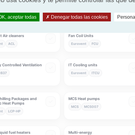
 appliance using liquid
Domestic solar water heaters
fuels
NF
NF441
F009
K, aceptar todas
Denegar todas las cookies
Persona
 Air cleaners
Fan Coil Units
nt
ACL
Eurovent
FCU
 Controlled Ventilation
IT Cooling units
QB37
Eurovent
ITCU
hilling Packages and
MCS Heat pumps
c Heat Pumps
MCS
MCS007
nt
LCP-HP
iquid fuel heaters
Multi-energy