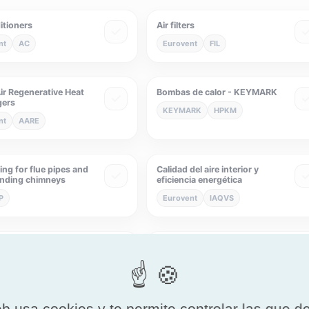
itioners
Air filters
nt
AC
Eurovent
FIL
ir Regenerative Heat
Bombas de calor - KEYMARK
gers
KEYMARK
HPKM
nt
AARE
ng for flue pipes and
Calidad del aire interior y
anding chimneys
eficiencia energética
P
Eurovent
IAQVS
s and Metal Linings
Chimneys and ducts
F460
QB
QB40
eb usa cookies y te permite controlar las que d