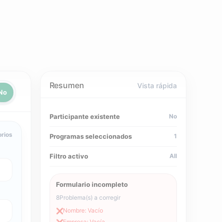
Resumen
Vista rápida
No
Participante existente
No
rios
Programas seleccionados
1
Filtro activo
All
Formulario incompleto
8
Problema(s) a corregir
Nombre: Vacío
❌
Empresa: Vacía