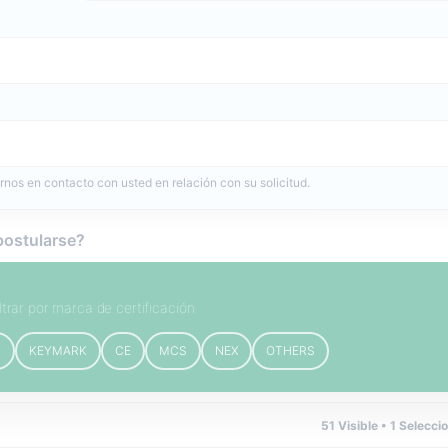
rnos en contacto con usted en relación con su solicitud.
postularse?
iltrar por marca de certificación
B
KEYMARK
CE
MCS
NEX
OTHERS
51
Visible •
1
Selecci