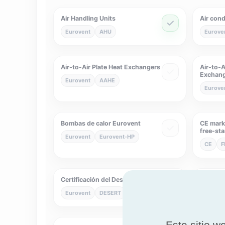
Air Handling Units
Air cond
Eurovent
AHU
Eurove
Air-to-Air Plate Heat Exchangers
Air-to-A
Exchan
Eurovent
AAHE
Eurove
Bombas de calor Eurovent
CE marki
free-st
Eurovent
Eurovent-HP
CE
F
Certificación del Desierto
Chimney
Eurovent
DESERT
NF
N
Este sitio w