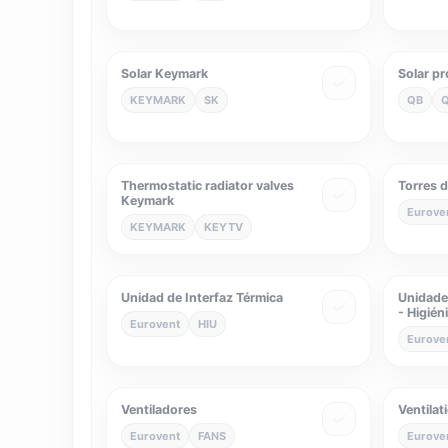
Solar Keymark
Solar p
KEYMARK
SK
QB
Thermostatic radiator valves
Torres d
Keymark
Eurove
KEYMARK
KEYTV
Unidad de Interfaz Térmica
Unidades
- Higién
Eurovent
HIU
Eurove
Ventiladores
Ventilat
Eurovent
FANS
Eurove