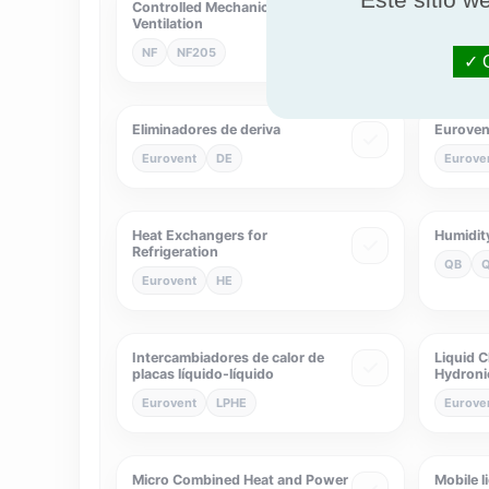
Controlled Mechanical
Domestic
Ventilation
or solid 
NF
NF205
NF
N
O
Eliminadores de deriva
Eurovent
Eurovent
DE
Eurove
Heat Exchangers for
Humidity
Refrigeration
QB
Eurovent
HE
Intercambiadores de calor de
Liquid C
placas líquido-líquido
Hydroni
Eurovent
LPHE
Eurove
Micro Combined Heat and Power
Mobile l