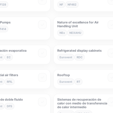
F128
NF
NF462
 Pumps
Nature of excellence for Air
Handling Unit
F414
NEx
NEXAHU
ación evaporativa
Refrigerated display cabinets
nt
EC
Eurovent
RDC
al air filters
Rooftop
nt
RFIL
Eurovent
RT
de doble fluido
Sistemas de recuperación de
calor con medio de transferencia
nt
DFS
de calor intermedio