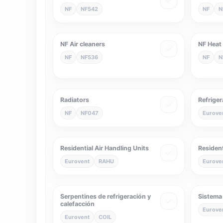
NF
NF542
NF
N
NF Air cleaners
NF Heat
NF
NF536
NF
N
Radiators
Refriger
NF
NF047
Eurove
Residential Air Handling Units
Residenti
Eurovent
RAHU
Eurove
Serpentines de refrigeración y
Sistema 
calefacción
Eurove
Eurovent
COIL