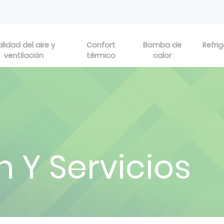
lidad del aire y
Confort
Bomba de
Refri
ventilación
térmico
calor
n Y Servicios