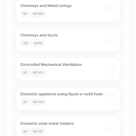
Chimneys and Metal Linings
NF
NF460
Chimneys and ducts
QB
QB40
Controlled Mechanical Ventilation
NF
NF205
Domestic appliance using liquid or solid fuels
NF
NF009
Domestic solar water heaters
NF
NF441