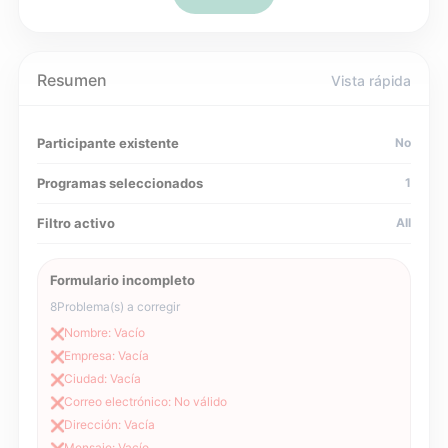
Resumen
Vista rápida
Participante existente
No
Programas seleccionados
1
Filtro activo
All
Formulario incompleto
8
Problema(s) a corregir
Nombre: Vacío
❌
Empresa: Vacía
❌
Ciudad: Vacía
❌
Correo electrónico: No válido
❌
Dirección: Vacía
❌
Mensaje: Vacío