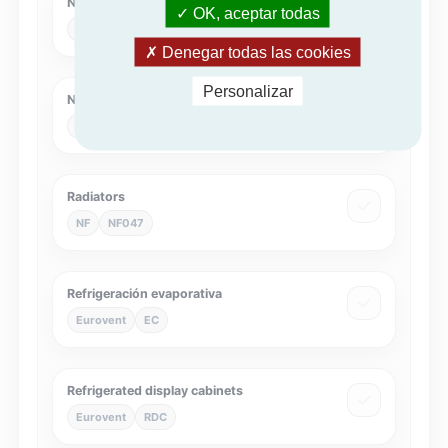
NF Heat Pumps
OK, aceptar todas
NF
NF414
Denegar todas las cookies
Personalizar
Nature of excellence for Air Handling Unit
NEx
NEXAHU
Radiators
NF
NF047
Refrigeración evaporativa
Eurovent
EC
Refrigerated display cabinets
Eurovent
RDC