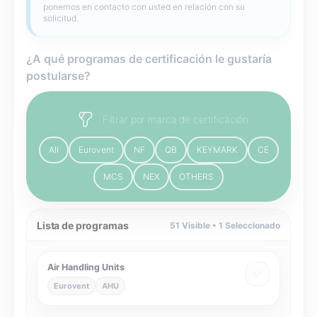
ponernos en contacto con usted en relación con su
solicitud.
¿A qué programas de certificación le gustaría
postularse?
Filtrar por marca de certificación
All
Eurovent
NF
QB
KEYMARK
CE
MCS
NEX
OTHERS
Lista de programas
51
Visible •
1
Seleccionado
Air Handling Units
Eurovent
AHU