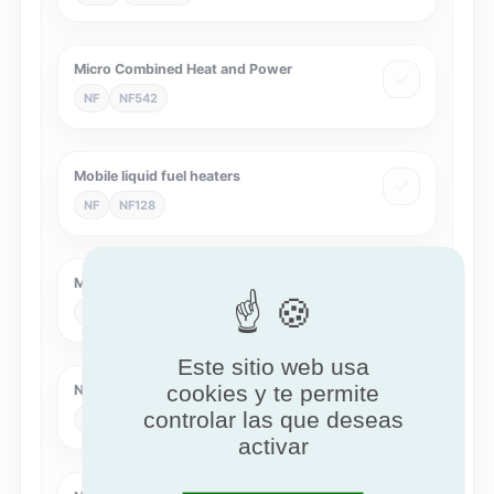
Micro Combined Heat and Power
NF
NF542
Mobile liquid fuel heaters
NF
NF128
Multi-energy
NF
NF462
Este sitio web usa
cookies y te permite
NF Air cleaners
controlar las que deseas
NF
NF536
activar