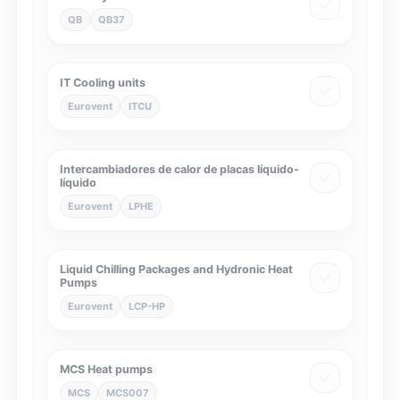
QB
QB37
IT Cooling units
Eurovent
ITCU
Intercambiadores de calor de placas líquido-
líquido
Eurovent
LPHE
Liquid Chilling Packages and Hydronic Heat
Pumps
Eurovent
LCP-HP
MCS Heat pumps
MCS
MCS007