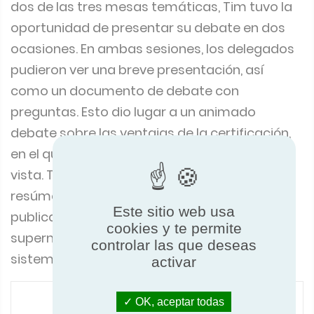
dos de las tres mesas temáticas, Tim tuvo la
oportunidad de presentar su debate en dos
ocasiones. En ambas sesiones, los delegados
pudieron ver una breve presentación, así
como un documento de debate con
preguntas. Esto dio lugar a un animado
debate sobre las ventajas de la certificación,
en el que se expusieron diversos puntos de
vista. Tim finalizó cada sesión repartiendo
resúmenes del tema y un reciente artículo
Este sitio web usa
publicado en ESM Mag (revista europea de
cookies y te permite
supermercados) sobre la certificación de
controlar las que deseas
sistemas de refrigeración.
activar
OK, aceptar todas