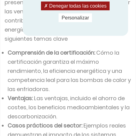
presentación llevó a los delegados a descubrir
Denegar todas las cookies
las ventajas de la certificación y su
Personalizar
contribución a la reducción del consumo de
energía y de las emisiones. Tim trató los
siguientes temas clave
Comprensión de la certificación:
Cómo la
certificación garantiza el máximo
rendimiento, la eficiencia energética y una
competencia leal para las bombas de calor y
las enfriadoras.
Ventajas:
Las ventajas, incluido el ahorro de
costes, los beneficios medioambientales y la
descarbonización.
Casos prácticos del sector:
Ejemplos reales
demuestran el impacto de los sistemas