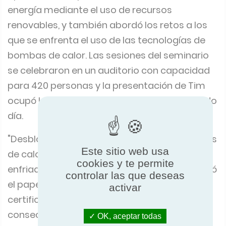
energía mediante el uso de recursos
renovables, y también abordó los retos a los
que se enfrenta el uso de las tecnologías de
bombas de calor. Las sesiones del seminario
se celebraron en un auditorio con capacidad
para 420 personas y la presentación de Tim
ocupó la última sesión de la tarde del segundo
día.
"Desbloquear la eficiencia energética: Bombas
Este sitio web usa
de calor certificadas y tecnología de
cookies y te permite
enfriadoras para un futuro sostenible", mostró
controlar las que deseas
el papel fundamental de las bombas de calor
activar
certificadas y las enfriadoras en la
consecución de un futuro sostenible. La
OK, aceptar todas