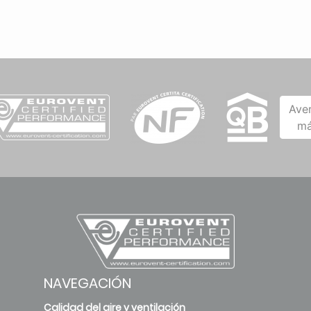
Ave
má
NAVEGACIÓN
Calidad del aire y ventilación