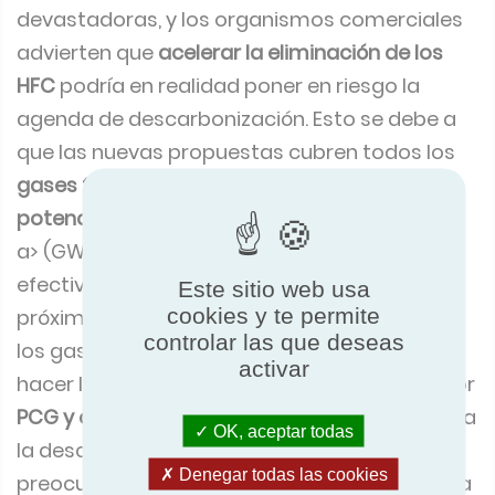
devastadoras, y los organismos comerciales
advierten que
acelerar la eliminación de los
HFC
podría en realidad poner en riesgo la
agenda de descarbonización. Esto se debe a
que las nuevas propuestas cubren todos los
gases fluorados
, incluidos aquellos con un
potencial de calentamiento global
muy bajo.
a> (GWP), lo que dará lugar a la prohibición
efectiva de varias bombas de calor en los
Este sitio web usa
cookies y te permite
próximos 3 a 5 años. La industria había visto
controlar las que deseas
los gases F de bajo
PCG
como una forma de
activar
hacer la transición desde productos de mayor
PCG y combustibles fósiles.
en el camino hacia
OK, aceptar todas
la descarbonización. Existe una gran
Denegar todas las cookies
preocupación de que la eliminación acelerada