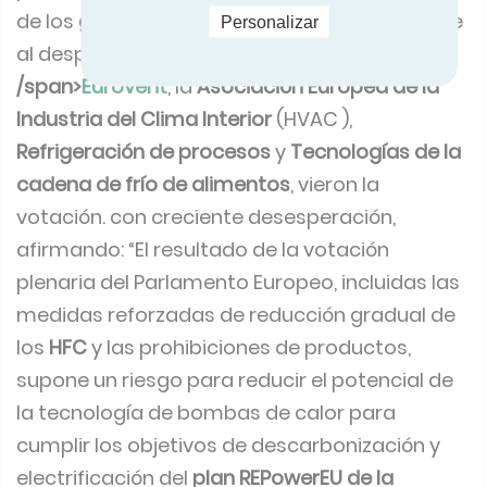
de los
gases fluorados
afecte negativamente
Personalizar
al despliegue de las
bombas de calor<
/span>
Eurovent
, la
Asociación Europea de la
Industria del Clima Interior
(HVAC ),
Refrigeración de procesos
y
Tecnologías de la
cadena de frío de alimentos
, vieron la
votación. con creciente desesperación,
afirmando: “El resultado de la votación
plenaria del Parlamento Europeo, incluidas las
medidas reforzadas de reducción gradual de
los
HFC
y las prohibiciones de productos,
supone un riesgo para reducir el potencial de
la tecnología de bombas de calor para
cumplir los objetivos de descarbonización y
electrificación del
plan REPowerEU de la