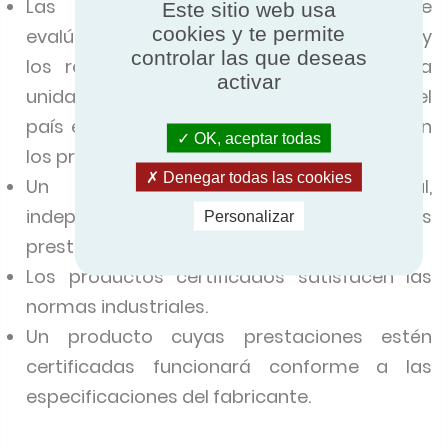
Las prestaciones de los productos se
Este sitio web usa
cookies y te permite
evalúan conforme a los mismos criterios, y
controlar las que deseas
los resultados se expresan en la misma
activar
unidad de medida, independientemente del
país en el que se fabriquen o comercialicen
OK, aceptar todas
los productos.
Denegar todas las cookies
Un organismo acreditado, imparcial,
independiente y competente verifica las
Personalizar
prestaciones de los productos certificados.
Los productos certificados satisfacen las
normas industriales.
Un producto cuyas prestaciones estén
certificadas funcionará conforme a las
especificaciones del fabricante.