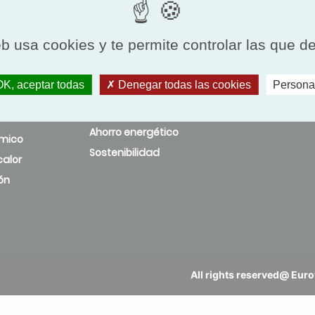
eb usa cookies y te permite controlar las que d
CIÓN
K, aceptar todas
Denegar todas las cookies
Persona
Normativa
Noticias
 aire y
Incentivos fiscales
Eventos
Ahorro energético
rmico
Sostenibilidad
alor
ón
All rights reserved@ Eurov