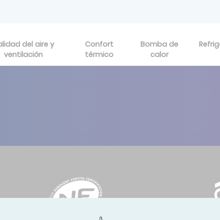
lidad del aire y
Confort
Bomba de
Refri
ventilación
térmico
calor
s