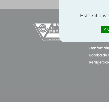
Este sitio w
NAVEGA
O
Calidad del
ventilación
Confort té
Bomba de c
Refrigeraci