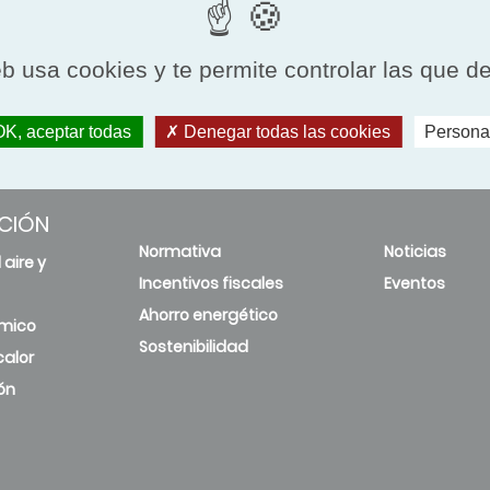
eb usa cookies y te permite controlar las que d
K, aceptar todas
Denegar todas las cookies
Persona
CIÓN
Normativa
Noticias
 aire y
Incentivos fiscales
Eventos
Ahorro energético
rmico
Sostenibilidad
alor
ón