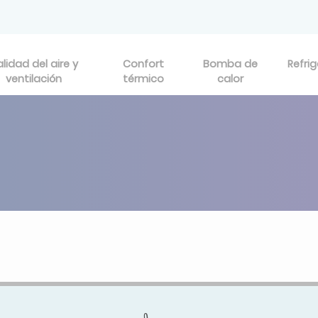
lidad del aire y
Confort
Bomba de
Refri
ventilación
térmico
calor
s