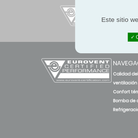
Este sitio w
O
NAVEGA
Calidad del
ventilación
Confort té
Bomba de c
Refrigeraci