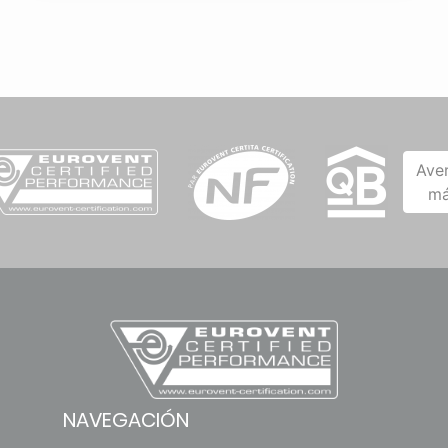
Ave
má
NAVEGACIÓN