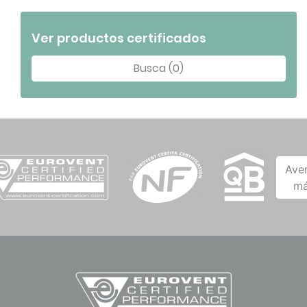
Ver productos certificados
Busca (0)
Ave
má