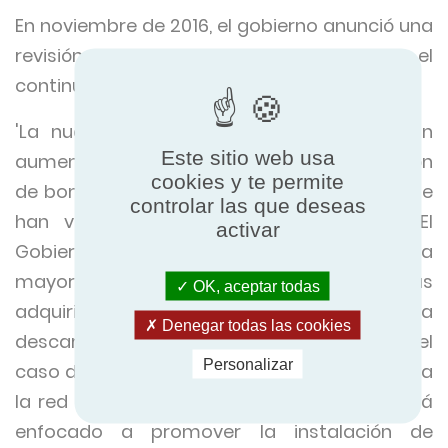
En noviembre de 2016, el gobierno anunció una
revisión de estos programas para reflejar el
continuo desarrollo de estas tecnologías.
'La nueva versión del programa incluye un
Este sitio web usa
aumento de los incentivos para la instalación
cookies y te permite
de bombas de calor de fuente de aire, que se
controlar las que deseas
han visto incrementados en un 25 %. El
activar
Gobierno argumenta este cambio por la
mayor importancia que este tipo de sistemas
OK, aceptar todas
adquirirán a largo plazo en la
Denegar todas las cookies
descarbonatación del calor, sobre todo en el
Personalizar
caso de viviendas que no estén conectadas a
la red de gas. Este aumento en la tarifa está
enfocado a promover la instalación de