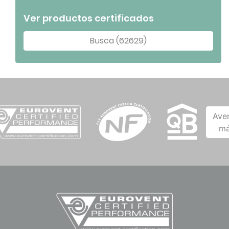
Ver productos certificados
Busca (62629)
Ave
má