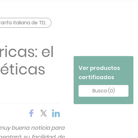
arifa italiana de TD,
icas: el
géticas
Ver productos
certificados
Busca (0)
na muy buena noticia para
entará su facilidad de