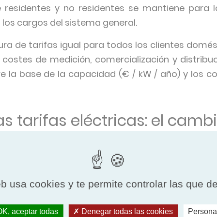
re residentes y no residentes se mantiene para
 los cargos del sistema general.
ura de tarifas igual para todos los clientes domés
s costes de medición, comercialización y distribu
bre la base de la capacidad (€ / kW / año) y los c
s tarifas eléctricas: el cambi
ticas en Italia
os de la electricidad, junto con la introducción de 
eb usa cookies y te permite controlar las que d
icios para quienes instalen equipos eléctricos e
mover la introducción de fuentes renovables (como
K, aceptar todas
Denegar todas las cookies
Persona
miento.