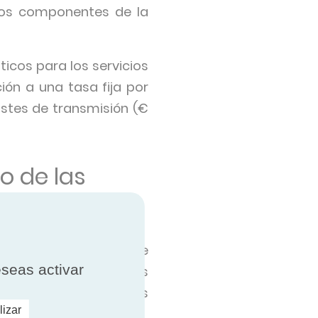
 los componentes de la
ticos para los servicios
ción a una tasa fija por
ostes de transmisión (€
o de las
la nueva tarifa TD, trae
eseas activar
ficientes, como bombas
 la fotovoltaica) y los
lizar