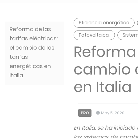
Eficiencia energética
Reforma de las
Fotovoltaica,
Siste
tarifas eléctricas:
Reforma d
el cambio de las
tarifas
cambio d
energéticas en
Italia
en Italia
PRO
May 5, 2020
En Italia, se ha iniciad
los sistemas de bomba