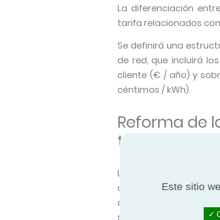
La diferenciación ent
tarifa relacionados con
Se definirá una estruct
de red, que incluirá lo
cliente (€ / año) y so
céntimos / kWh).
Reforma de la
tarifas energé
La reforma de los preci
Este sitio w
consigo algunos benef
de calor, a fin de pro
O
sistemas de almacena