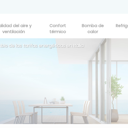
lidad del aire y
Confort
Bomba de
Refri
ventilación
térmico
calor
bio de las tarifas energéticas en Italia