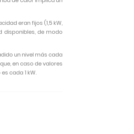
mba de calor implica un
cidad eran fijos (1,5 kW,
d disponibles, de modo
ñadido un nivel más cada
 que, en caso de valores
 es cada 1 kW.