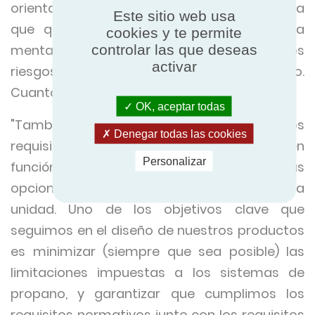
orientar desde el principio del proceso, para
Este sitio web usa
que quien diseñe el proyecto entre en la
cookies y te permite
controlar las que deseas
mentalidad correcta y se asegure de que los
activar
riesgos potenciales se evalúan de inmediato.
Cuanto antes, en este caso, mejor".
OK, aceptar todas
"También es importante subrayar que los
Denegar todas las cookies
requisitos del emplazamiento variarán en
Personalizar
función del diseño del sistema y de las
opciones elegidas por el fabricante de la
unidad. Uno de los objetivos clave que
seguimos en el diseño de nuestros productos
es minimizar (siempre que sea posible) las
limitaciones impuestas a los sistemas de
propano, y garantizar que cumplimos los
requisitos normativos junto con los requisitos