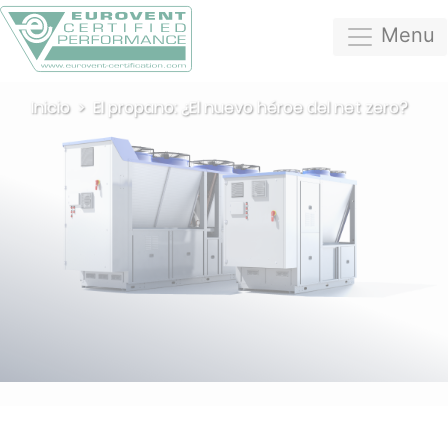
Menu
Inicio
El propano: ¿El nuevo héroe del net zero?