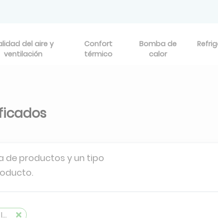
lidad del aire y
Confort
Bomba de
Refri
ventilación
térmico
calor
ificados
a de productos y un tipo
roducto.
AMAZON IV PRO HR