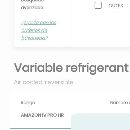
OUTES
avanzada
RTEC
¿Ayuda con los
criterios de
SYSTEMAI
búsqueda?
WESTPOI
Variable refrigeran
Air cooled, reversible
Rango
Número 
AMAZON IV PRO HR
16.12.022