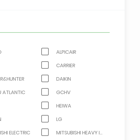
O
ALPICAIR
CARRIER
R&HUNTER
DAIKIN
U ATLANTIC
GCHV
HEIWA
N
LG
ISHI ELECTRIC
MITSUBISHI HEAVY INDUSTRIES