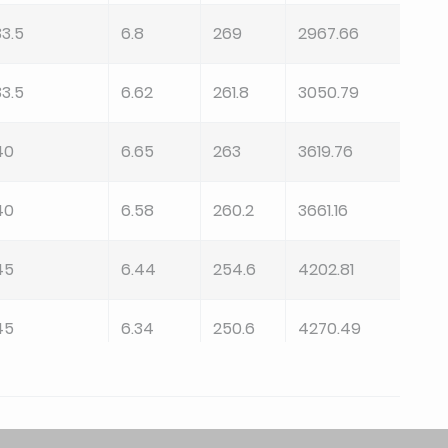
33.5
6.8
269
2967.66
24.
33.5
6.62
261.8
3050.79
24.
40
6.65
263
3619.76
29.4
40
6.58
260.2
3661.16
29.
45
6.44
254.6
4202.81
33.1
45
6.34
250.6
4270.49
33.1
45
6.83
270.2
3953.69
33.1
45
6.6
261
4089.91
33.1