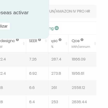
KAYSUN/AMAZON IV PRO HR
 los resultados
eseas activar
lizar
easonal Efficiency In Cooling
Coo
Pdesignc
SEER
ηsc
Qce
Pc 
kW
%
kWh/annum
kW
22.4
7.26
287.4
1866.09
16.51
22.4
6.92
273.8
1956.61
16.51
28
6.6
261
2558.12
20.
28
6.4
253
2636.44
20.