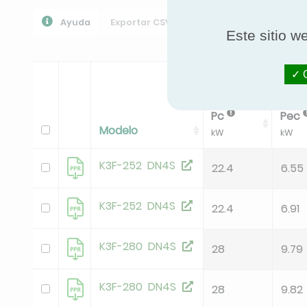
Ayuda
Exportar CSV
Descargar PPR
Expor
Este sitio w
O
Standard Cooling
Pc
Pec
Modelo
kW
kW
K3F-252 DN4S
22.4
6.55
K3F-252 DN4S
22.4
6.91
K3F-280 DN4S
28
9.79
K3F-280 DN4S
28
9.82