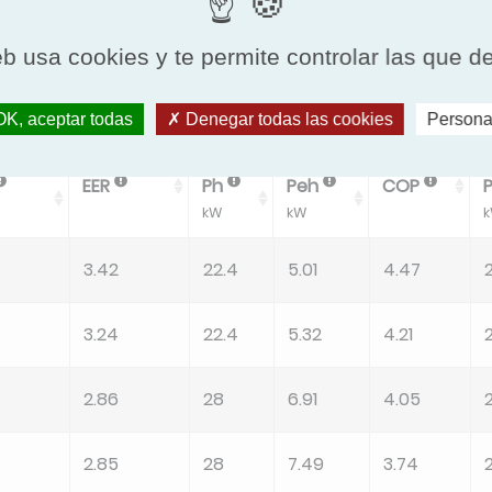
tar Todos Los Datos
Examinar
eb usa cookies y te permite controlar las que d
K, aceptar todas
Denegar todas las cookies
Persona
/Cooling PL Cond A
Standard Heating
S
EER
Ph
Peh
COP
kW
kW
3.42
22.4
5.01
4.47
3.24
22.4
5.32
4.21
2.86
28
6.91
4.05
2.85
28
7.49
3.74