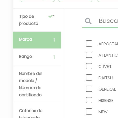
Tipo de
producto
Marca
1
AEROSTA
ATLANTIC
Rango
1
CLIVET
Nombre del
DAITSU
modelo /
Número de
GENERAL
certificado
HISENSE
Criterios de
MDV
búsqueda