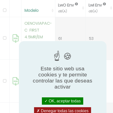
LwO Env
LwI Env
Modelo
dB(A)
dB(A)
OENOVIAPAC-
C FIRST
4.5MR/EM
61
53
(7746888)
deleted
OENOVIAPAC-
Este sitio web usa
C FIRST
cookies y te permite
4.5MR/H
controlar las que deseas
61
53
activar
(7746887)
deleted
OK, aceptar todas
OENOVIAPAC-
Denegar todas las cookies