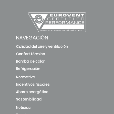
OENOVIAPAC-
C FIRST
8MR/H
67
53
(7746891)
NAVEGACIÓN
deleted
Calidad del aire y ventilación
Confort térmico
Bomba de calor
Refrigeración
Normativa
Incentivos fiscales
Ahorro energético
Sostenibilidad
Noticias