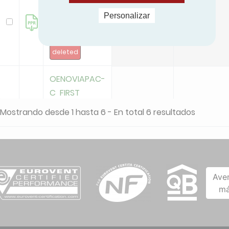
C FIRST
Personalizar
6MR/EM
65
48
(7746890)
deleted
OENOVIAPAC-
C FIRST
6MR/H
65
48
Mostrando desde 1 hasta 6 - En total 6 resultados
(7746889)
deleted
OENOVIAPAC-
Ave
C FIRST
má
8MR/EM
67
53
(7746892)
deleted