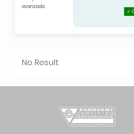
MAXA
avanzada
O
MIDEA
REDGE/L
SENERTEC
UNTES-R
No Result