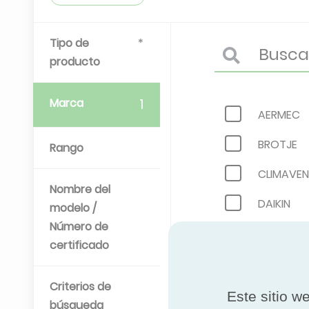
Tipo de
producto
Marca
1
AERMEC
BROTJE
Rango
CLIMAVE
Nombre del
DAIKIN
modelo /
Número de
FLÄKTGR
certificado
HAIER
Criterios de
KANIONC
Este sitio w
búsqueda