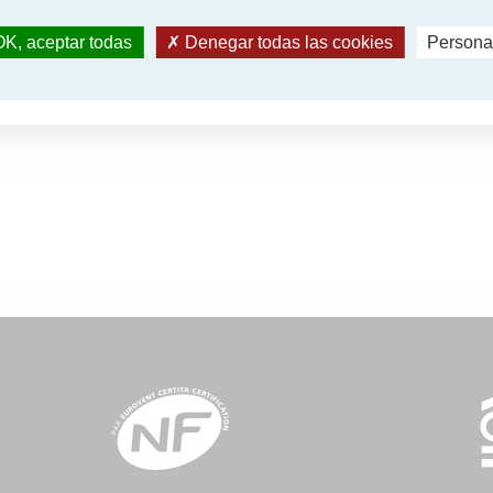
MCQUAY
MDV
K, aceptar todas
Denegar todas las cookies
Persona
MITSUBISHI ELECTRIC
MTA
Elimin
ENNOX
REMEHA
RHOSS
SYSTEMAIR
THERM
HOSS
YORK