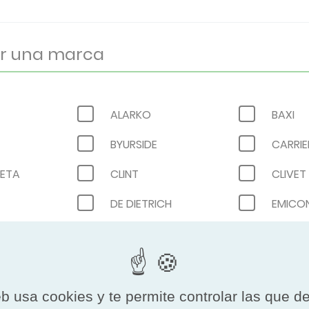
ALARKO
BAXI
BYURSIDE
CARRIE
NETA
CLINT
CLIVET
DE DIETRICH
OUP
GALLETTI
GENER
HITECSA
INTUIS
O
KOSNER
KTK
eb usa cookies y te permite controlar las que d