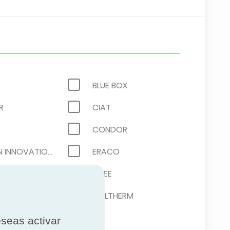
BLUE BOX
R
CIAT
CONDOR
EMICON INNOVATION AND COMFORT
ERACO
AL
GREE
ITALTHERM
LG
eseas activar