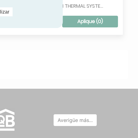
MHI THERMAL SYSTEMS
lizar
PANASONIC
ar todos los filtros
Aplique (
0
)
SAMSUNG
OCOLD
TRANE
Averigüe más...