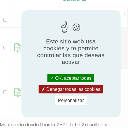
Detailed description file
Modelo
VMI
Este sitio web usa
PUREVENT
cookies y te permite
Download file
HYGRO
controlar las que deseas
new
activar
VMI
OK, aceptar todas
PUREVENT
Denegar todas las cookies
HYGRO+CO2
Download file
Personalizar
new
Mostrando desde 1 hasta 2 - En total 2 resultados