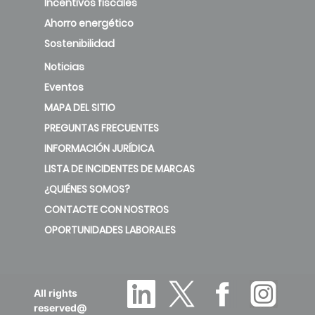
Incentivos fiscales
new
Ahorro energético
Sostenibilidad
MD50+*H1
Level 1
Noticias
Eventos
MD50+*H2
Level 2
MAPA DEL SITIO
PREGUNTAS FRECUENTES
INFORMACIÓN JURÍDICA
LISTA DE INCIDENTES DE MARCAS
¿QUIÉNES SOMOS?
CONTACTE CON NOSTROS
OPORTUNIDADES LABORALES
All rights
reserved@