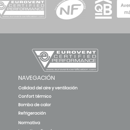
Ave
má
GX 66/60-2-
Level 2
RW
RW-60 New
Level 2
Pr05/Zn05-
F54-TT-PU
NAVEGACIÓN
Level 3
Calidad del aire y ventilación
new
Confort térmico
Bomba de calor
Pr08/Zn08-
Refrigeración
F54-TT-RW
Normativa
Level 3