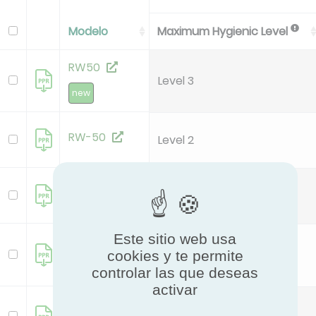
Modelo
Maximum Hygienic Level
RW50
Level 3
new
RW-50
Level 2
AirlineMB
Level 2
Este sitio web usa
AirlineST
cookies y te permite
Level 2
new
controlar las que deseas
activar
Model Box