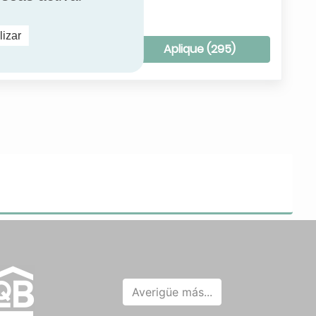
lizar
todos los filtros
Aplique (
295
)
Averigüe más...